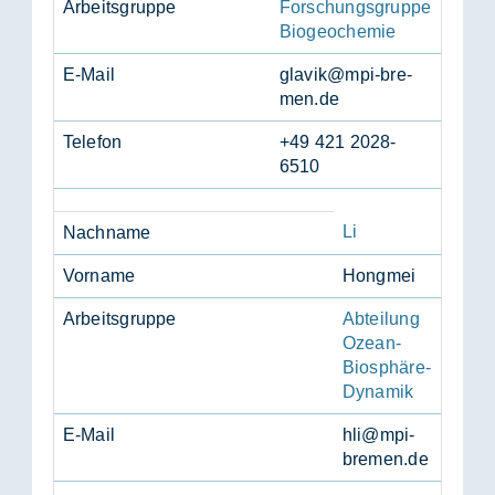
Ar­beits­grup­pe
Forschungsgruppe
Biogeochemie
E-Mail
gla­vik@mpi-bre­
men.de
Te­le­fon
+49 421 2028-
6510
Li
Nach­na­me
Vor­na­me
Hong­mei
Ar­beits­grup­pe
Abteilung
Ozean-
Biosphäre-
Dynamik
E-Mail
hli@mpi-
bre­men.de