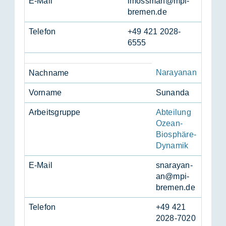
E-Mail
lmoss­man@mpi-
bre­men.de
Te­le­fon
+49 421 2028-
6555
Narayanan
Nach­na­me
Vor­na­me
Sun­an­da
Ar­beits­grup­pe
Abteilung
Ozean-
Biosphäre-
Dynamik
E-Mail
snara­ya­n­
an@mpi-
bre­men.de
Te­le­fon
+49 421
2028-7020