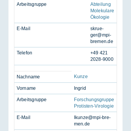
Ar­beits­grup­pe
Abteilung
Molekulare
Ökologie
E-Mail
skrue­
ger@mpi-
bre­men.de
Te­le­fon
+49 421
2028-9000
Kunze
Nach­na­me
Vor­na­me
In­grid
Ar­beits­grup­pe
Forschungsgruppe
Pro­tis­ten-Vi­ro­lo­gie
E-Mail
Ikun­ze@mpi-bre­
men.de