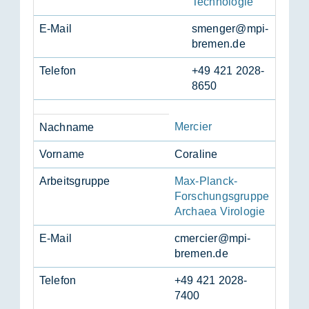
Technologie
E-Mail
smen­ger@mpi-
bre­men.de
Te­le­fon
+49 421 2028-
8650
Mercier
Nach­na­me
Vor­na­me
Co­ra­li­ne
Ar­beits­grup­pe
Max-Planck-
Forschungsgruppe
Archaea Virologie
E-Mail
cmer­cier@mpi-
bre­men.de
Te­le­fon
+49 421 2028-
7400