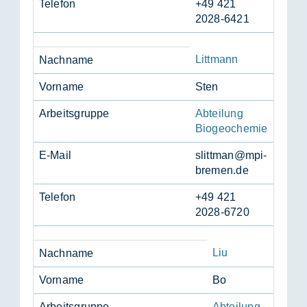
Te­le­fon
+49 421
2028-6421
Littmann
Nach­na­me
Vor­na­me
Sten
Ar­beits­grup­pe
Abteilung
Biogeochemie
E-Mail
slitt­man@mpi-
bre­men.de
Te­le­fon
+49 421
2028-6720
Liu
Nach­na­me
Vor­na­me
Bo
Ar­beits­grup­pe
Abteilung