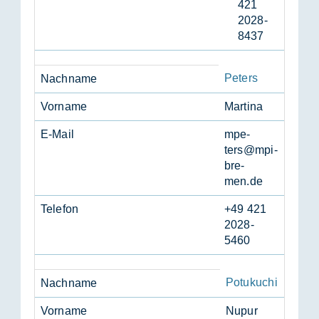
421
2028-
8437
Peters
Nach­na­me
Vor­na­me
Mar­ti­na
E-Mail
mpe­
ters@mpi-
bre­
men.de
Te­le­fon
+49 421
2028-
5460
Potukuchi
Nach­na­me
Vor­na­me
Nupur