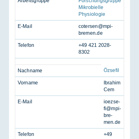
Ar­beits­grup­pe
Forschungsgruppe
Mikrobielle
Physiologie
E-Mail
coter­sen@mpi-
bre­men.de
Te­le­fon
+49 421 2028-
8302
Özsefil
Nach­na­me
Vor­na­me
Ibra­him
Cem
E-Mail
io­ez­se­
fi@mpi-
bre­
men.de
Te­le­fon
+49