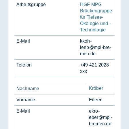
Ar­beits­grup­pe
HGF MPG
Brückengruppe
für Tiefsee-
Ökologie und -
Technologie
E-Mail
kkoh­
lenb@mpi-bre­
men.de
Te­le­fon
+49 421 2028
xxx
Kröber
Nach­na­me
Vor­na­me
Ei­leen
E-Mail
ekro­
eber@mpi-
bre­men.de