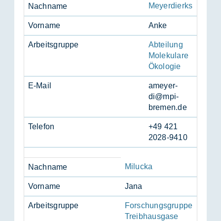
Meyerdierks
Nach­na­me
Vor­na­me
Anke
Ar­beits­grup­pe
Abteilung
Molekulare
Ökologie
E-Mail
amey­er­
di@mpi-
bre­men.de
Te­le­fon
+49 421
2028-9410
Milucka
Nach­na­me
Vor­na­me
Jana
Ar­beits­grup­pe
Forschungsgruppe
Treibhausgase