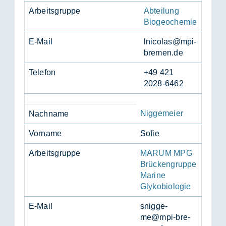
Ar­beits­grup­pe
Abteilung
Biogeochemie
E-Mail
lni­co­las@mpi-
bre­men.de
Te­le­fon
+49 421
2028-6462
Niggemeier
Nach­na­me
Vor­na­me
So­fie
Ar­beits­grup­pe
MARUM MPG
Brückengruppe
Marine
Glykobiologie
E-Mail
snig­ge­
me@mpi-bre­