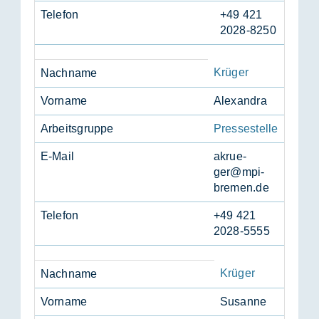
Te­le­fon
+49 421
2028-8250
Krüger
Nach­na­me
Vor­na­me
Alex­an­dra
Ar­beits­grup­pe
Pressestelle
E-Mail
akrue­
ger@mpi-
bre­men.de
Te­le­fon
+49 421
2028-5555
Krüger
Nach­na­me
Vor­na­me
Su­san­ne