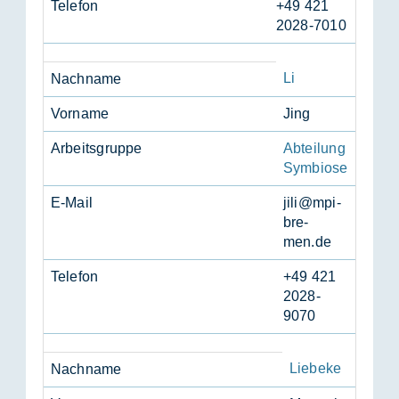
Te­le­fon
+49 421
2028-7010
Li
Nach­na­me
Vor­na­me
Jing
Ar­beits­grup­pe
Abteilung
Symbiose
E-Mail
jili@mpi-
bre­
men.de
Te­le­fon
+49 421
2028-
9070
Liebeke
Nach­na­me