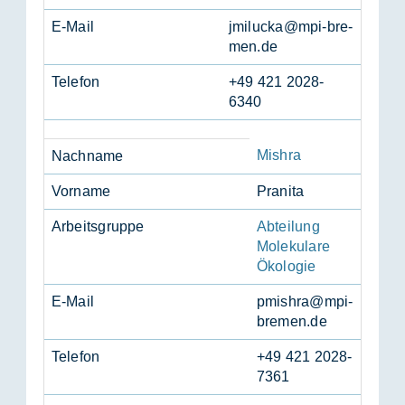
E-Mail
jmi­lucka@mpi-bre­
men.de
Te­le­fon
+49 421 2028-
6340
Mishra
Nach­na­me
Vor­na­me
Pra­ni­ta
Ar­beits­grup­pe
Abteilung
Molekulare
Ökologie
E-Mail
pmishra@mpi-
bre­men.de
Te­le­fon
+49 421 2028-
7361