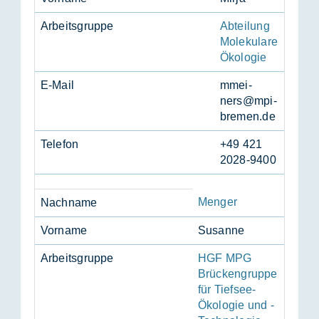
Ar­beits­grup­pe
Abteilung
Molekulare
Ökologie
E-Mail
mm­ei­
ners@mpi-
bre­men.de
Te­le­fon
+49 421
2028-9400
Menger
Nach­na­me
Vor­na­me
Su­san­ne
Ar­beits­grup­pe
HGF MPG
Brückengruppe
für Tiefsee-
Ökologie und -