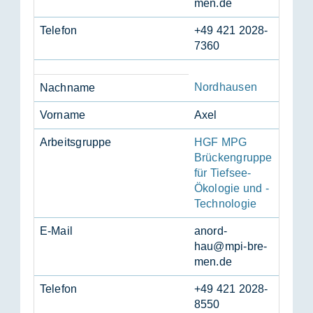
men.de
Te­le­fon
+49 421 2028-
7360
Nordhausen
Nach­na­me
Vor­na­me
Axel
Ar­beits­grup­pe
HGF MPG
Brückengruppe
für Tiefsee-
Ökologie und -
Technologie
E-Mail
an­ord­
hau@mpi-bre­
men.de
Te­le­fon
+49 421 2028-
8550