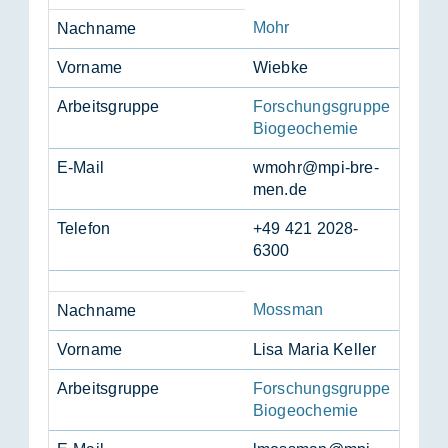
Mohr
Nach­na­me
Vor­na­me
Wieb­ke
Ar­beits­grup­pe
Forschungsgruppe
Biogeochemie
E-Mail
wmohr@mpi-bre­
men.de
Te­le­fon
+49 421 2028-
6300
Mossman
Nach­na­me
Vor­na­me
Lisa Ma­ria Kel­ler
Ar­beits­grup­pe
Forschungsgruppe
Biogeochemie