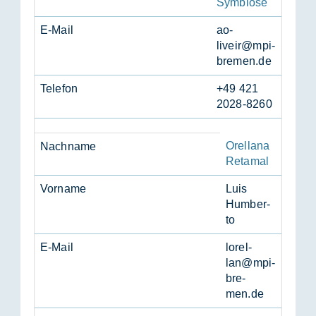
Symbiose
E-Mail
ao­
liveir@mpi-
bre­men.de
Te­le­fon
+49 421
2028-8260
Orellana
Nach­na­me
Retamal
Vor­na­me
Luis
Hum­ber­
to
E-Mail
lo­rel­
lan@mpi-
bre­
men.de