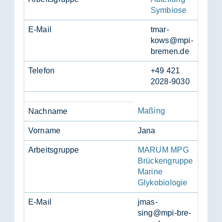
Symbiose
E-Mail
tmar­
kows@mpi-
bre­men.de
Te­le­fon
+49 421
2028-9030
Maßing
Nach­na­me
Vor­na­me
Jana
Ar­beits­grup­pe
MARUM MPG
Brückengruppe
Marine
Glykobiologie
E-Mail
jmas­
sing@mpi-bre­