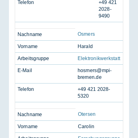
Te­le­fon
+49 421
2028-
9490
Osmers
Nach­na­me
Vor­na­me
Ha­rald
Ar­beits­grup­pe
Elektronikwerkstatt
E-Mail
hos­mers@mpi-
bre­men.de
Te­le­fon
+49 421 2028-
5320
Otersen
Nach­na­me
Vor­na­me
Ca­ro­lin