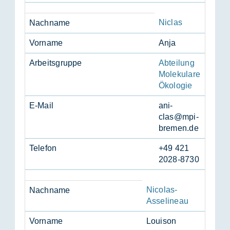
Niclas
Nach­na­me
Vor­na­me
Anja
Ar­beits­grup­pe
Abteilung
Molekulare
Ökologie
E-Mail
ani­
clas@mpi-
bre­men.de
Te­le­fon
+49 421
2028-8730
Nicolas-
Nach­na­me
Asselineau
Vor­na­me
Loui­son