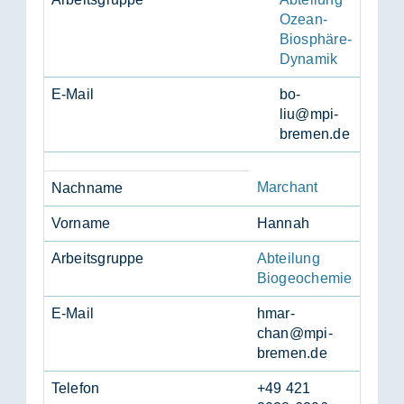
Ozean-
Biosphäre-
Dynamik
E-Mail
bo­
liu@mpi-
bre­men.de
Marchant
Nach­na­me
Vor­na­me
Han­nah
Ar­beits­grup­pe
Abteilung
Biogeochemie
E-Mail
hm­ar­
chan@mpi-
bre­men.de
Te­le­fon
+49 421