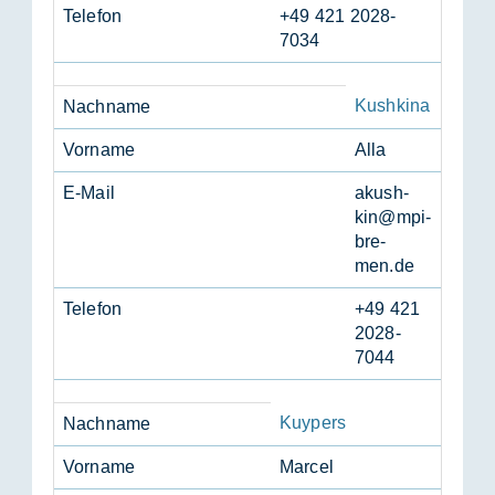
Te­le­fon
+49 421 2028-
7034
Kushkina
Nach­na­me
Vor­na­me
Alla
E-Mail
akush­
kin@mpi-
bre­
men.de
Te­le­fon
+49 421
2028-
7044
Kuypers
Nach­na­me
Vor­na­me
Mar­cel