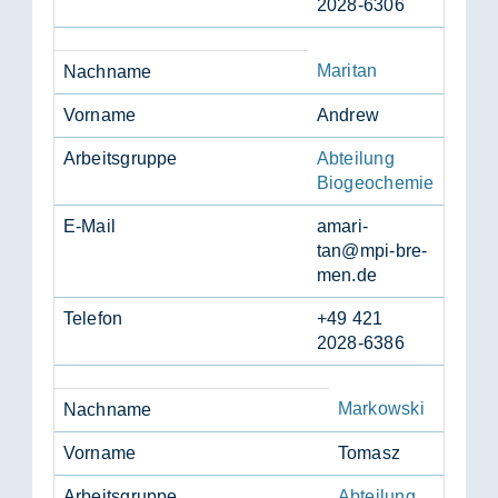
2028-6306
Maritan
Nach­na­me
Vor­na­me
An­d­rew
Ar­beits­grup­pe
Abteilung
Biogeochemie
E-Mail
ama­ri­
tan@mpi-bre­
men.de
Te­le­fon
+49 421
2028-6386
Markowski
Nach­na­me
Vor­na­me
To­masz
Ar­beits­grup­pe
Abteilung