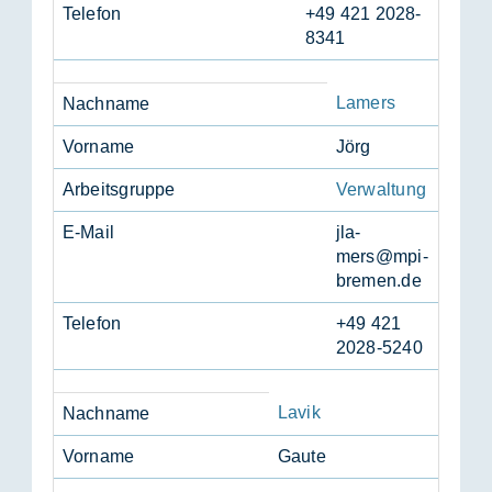
Te­le­fon
+49 421 2028-
8341
Lamers
Nach­na­me
Vor­na­me
Jörg
Ar­beits­grup­pe
Verwaltung
E-Mail
jla­
mers@mpi-
bre­men.de
Te­le­fon
+49 421
2028-5240
Lavik
Nach­na­me
Vor­na­me
Gau­te