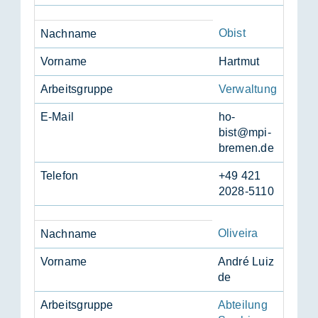
Obist
Nach­na­me
Vor­na­me
Hart­mut
Ar­beits­grup­pe
Verwaltung
E-Mail
ho­
bist@mpi-
bre­men.de
Te­le­fon
+49 421
2028-5110
Oliveira
Nach­na­me
Vor­na­me
An­dré Luiz
de
Ar­beits­grup­pe
Abteilung