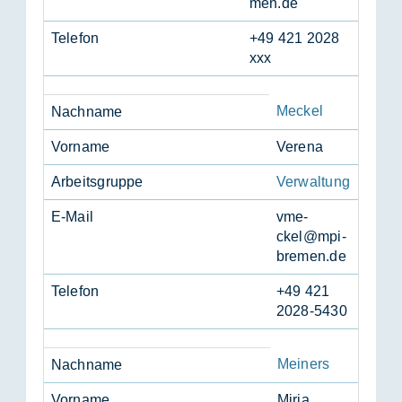
men.de
Te­le­fon
+49 421 2028
xxx
Meckel
Nach­na­me
Vor­na­me
Ve­re­na
Ar­beits­grup­pe
Verwaltung
E-Mail
vme­
ckel@mpi-
bre­men.de
Te­le­fon
+49 421
2028-5430
Meiners
Nach­na­me
Vor­na­me
Mir­ja