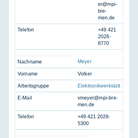
er@mpi-
bre­
men.de
Te­le­fon
+49 421
2028-
8770
Meyer
Nach­na­me
Vor­na­me
Vol­ker
Ar­beits­grup­pe
Elektronikwerkstatt
E-Mail
vmey­er@mpi-bre­
men.de
Te­le­fon
+49 421 2028-
5300