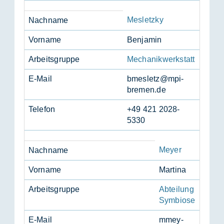
Mesletzky
Nach­na­me
Vor­na­me
Ben­ja­min
Ar­beits­grup­pe
Mechanikwerkstatt
E-Mail
bmes­letz@mpi-
bre­men.de
Te­le­fon
+49 421 2028-
5330
Meyer
Nach­na­me
Vor­na­me
Mar­ti­na
Ar­beits­grup­pe
Abteilung
Symbiose
E-Mail
mmey­