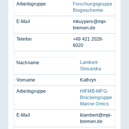
Ar­beits­grup­pe
Forschungsgruppe
Biogeochemie
E-Mail
mkuy­pers@mpi-
bre­men.de
Te­le­fon
+49 421 2028-
6020
Lambert-
Nach­na­me
Slosarska
Vor­na­me
Ka­thryn
Ar­beits­grup­pe
HIFMB-MPG-
Brückengruppe
Marine Omics
E-Mail
klam­bert@mpi-
bre­men.de