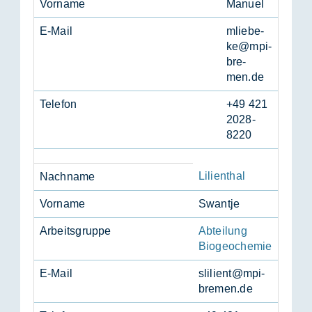
Vor­na­me
Ma­nu­el
E-Mail
mlie­be­
ke@mpi-
bre­
men.de
Te­le­fon
+49 421
2028-
8220
Lilienthal
Nach­na­me
Vor­na­me
Swant­je
Ar­beits­grup­pe
Abteilung
Biogeochemie
E-Mail
sli­li­ent@mpi-
bre­men.de