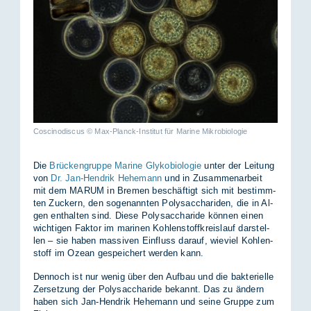
Coscinodiscus © Max-Planck-Institut für Marine Mikrobiologie
Die
Brückengruppe Marine Glykobiologie
un­ter der Lei­tung
von
Dr. Jan-Hendrik Hehemann
und in Zu­sam­men­ar­beit
mit dem MA­RUM in Bre­men be­schäf­tigt sich mit be­stimm­
ten Zu­ckern, den so­ge­nann­ten Po­ly­sac­cha­ri­den, die in Al­
gen ent­hal­ten sind. Die­se Po­ly­sac­cha­ri­de kön­nen ei­nen
wich­ti­gen Fak­tor im ma­ri­nen Koh­len­stoff­kreis­lauf dar­stel­
len – sie ha­ben mas­si­ven Ein­fluss dar­auf, wie­viel Koh­len­
stoff im Oze­an ge­spei­chert wer­den kann.
Den­noch ist nur we­nig über den Auf­bau und die bak­te­ri­el­le
Zer­set­zung der Po­ly­sac­cha­ri­de be­kannt. Das zu än­dern
ha­ben sich Jan-Hen­drik Hehe­mann und sei­ne Grup­pe zum