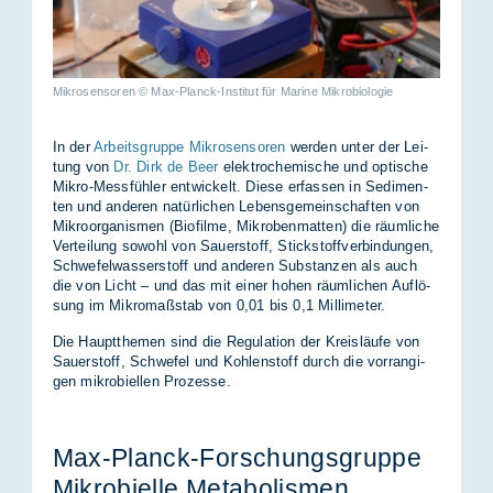
Mikrosensoren © Max-Planck-Institut für Marine Mikrobiologie
In der
Arbeitsgruppe Mikrosensoren
wer­den un­ter der Lei­
tung von
Dr. Dirk de Beer
elek­tro­che­mi­sche und op­ti­sche
Mi­kro-Mess­füh­ler ent­wi­ckelt. Die­se er­fas­sen in Se­di­men­
ten und an­de­ren na­tür­li­chen Le­bens­ge­mein­schaf­ten von
Mi­kro­or­ga­nis­men (Bio­fil­me, Mi­kro­ben­mat­ten) die räum­li­che
Ver­tei­lung so­wohl von Sau­er­stoff, Stick­stoff­ver­bin­dun­gen,
Schwe­fel­was­ser­stoff und an­de­ren Sub­stan­zen als auch
die von Licht – und das mit ei­ner ho­hen räum­li­chen Auf­lö­
sung im Mi­kro­maß­stab von 0,01 bis 0,1 Mil­li­me­ter.
Die Haupt­the­men sind die Re­gu­la­ti­on der Kreis­läu­fe von
Sau­er­stoff, Schwe­fel und Koh­len­stoff durch die vor­ran­gi­
gen mi­kro­bi­el­len Pro­zes­se.
Max-Planck-For­schungs­grup­pe
Mi­kro­bi­el­le Me­ta­bo­lis­men