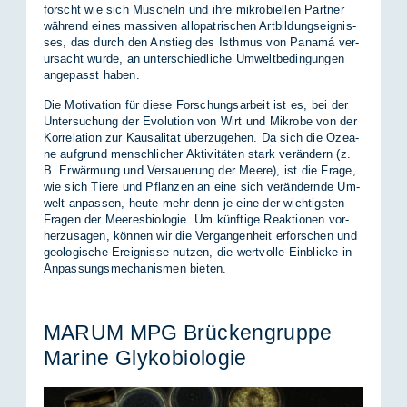
forscht wie sich Mu­scheln und ihre mi­kro­bi­el­len Part­ner
wäh­rend ei­nes mas­si­ven al­lo­pa­tri­schen Art­bil­dungs­eig­nis­
ses, das durch den An­stieg des Isth­mus von Pa­namá ver­
ur­sacht wur­de, an un­ter­schied­li­che Um­welt­be­din­gun­gen
an­ge­passt ha­ben.
Die Mo­ti­va­ti­on für die­se For­schungs­ar­beit ist es, bei der
Un­ter­su­chung der Evo­lu­ti­on von Wirt und Mi­kro­be von der
Kor­re­la­ti­on zur Kau­sa­li­tät über­zu­ge­hen. Da sich die Ozea­
ne auf­grund mensch­li­cher Ak­ti­vi­tä­ten stark ver­än­dern (z.
B. Er­wär­mung und Ver­saue­rung der Mee­re), ist die Fra­ge,
wie sich Tie­re und Pflan­zen an eine sich ver­än­dern­de Um­
welt an­pas­sen, heu­te mehr denn je eine der wich­tigs­ten
Fra­gen der Mee­res­bio­lo­gie. Um künf­ti­ge Re­ak­tio­nen vor­
her­zu­sa­gen, kön­nen wir die Ver­gan­gen­heit er­for­schen und
geo­lo­gi­sche Er­eig­nis­se nut­zen, die wert­vol­le Ein­bli­cke in
An­pas­sungs­me­cha­nis­men bie­ten.
MA­RUM MPG Brü­cken­grup­pe
Ma­ri­ne Gly­ko­bio­lo­gie