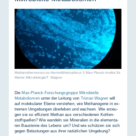
Methanothermococcus-thermolithotrophicus © Max-Planck-Institut für
Marine Mikrobiologie/T. Wagner
Die
Max-Planck-Forschungsgruppe Mikrobielle
Metabolismen
un­ter der Lei­tung von
Tristan Wagner
will
auf mo­le­ku­la­rer Ebe­ne ver­ste­hen, wie Me­tha­no­ge­ne in ex­
tre­men Um­ge­bun­gen über­le­ben und wach­sen. Wie er­zeu­
gen sie so ef­fi­zi­ent Me­than aus ver­schie­de­nen Koh­len­
stoff­quel­len? Wie wan­deln sie Mi­ne­ra­li­en in die ele­men­ta­
ren Bau­stei­ne des Le­bens um? Und wie schüt­zen sie sich
ge­gen Be­las­tun­gen aus ih­rer na­tür­li­chen Um­ge­bung?