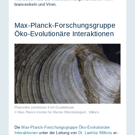
bran­vesi­keln und Vi­ren.
Max-Planck-For­schungs­grup­pe
Öko-Evo­lu­tio­nä­re In­ter­ak­tio­nen
Phacoides pectinatus from Guadeloupe
© Max-Planck-Institut für Marine Mikrobiologie/L. Wilkins
Die
Max-Planck-Forschungsgruppe Öko-Evolutionäre
Interaktionen
un­ter der Lei­tung von
Dr. Laetitia Wilkins
er­