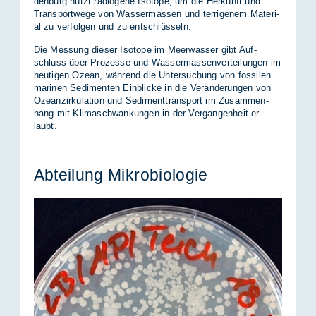
den­burg nutzt ra­dio­ge­ne Iso­to­pe, um die Her­kunft und
Trans­port­we­ge von Was­ser­mas­sen und ter­rige­nem Ma­te­ri­
al zu ver­fol­gen und zu ent­schlüs­seln.
Die Mes­sung die­ser Iso­to­pe im Meer­was­ser gibt Auf­
schluss über Pro­zes­se und Was­ser­mas­sen­ver­tei­lun­gen im
heu­ti­gen Oze­an, wäh­rend die Un­ter­su­chung von fos­si­len
ma­ri­nen Se­di­men­ten Ein­bli­cke in die Ver­än­de­run­gen von
Oze­an­zir­ku­la­ti­on und Se­di­ment­trans­port im Zu­sam­men­
hang mit Kli­ma­schwan­kun­gen in der Ver­gan­gen­heit er­
laubt.
Ab­tei­lung Mi­kro­bio­lo­gie