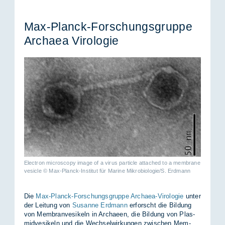
Max-Planck-For­schungs­grup­pe
Ar­chaea Vi­ro­lo­gie
Electron microscopy image of a virus particle attached to a membrane
vesicle © Max-Planck-Institut für Marine Mikrobiologie/S. Erdmann
Die
Max-Planck-Forschungsgruppe Archaea-Virologie
un­ter
der Lei­tung von
Susanne Erdmann
er­forscht die Bil­dung
von Mem­bran­vesi­keln in Ar­chae­en, die Bil­dung von Plas­
mid­vesi­keln und die Wech­sel­wir­kun­gen zwi­schen Mem­