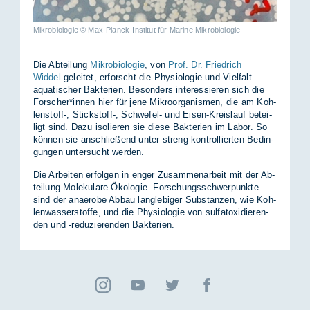
Mikrobiologie © Max-Planck-Institut für Marine Mikrobiologie
Die Ab­tei­lung
Mikrobiologie
, von
Prof. Dr. Friedrich
Widdel
ge­lei­tet, er­forscht die Phy­sio­lo­gie und Viel­falt
aqua­ti­scher Bak­te­ri­en. Be­son­ders in­ter­es­sie­ren sich die
For­scher*in­nen hier für jene Mi­kro­or­ga­nis­men, die am Koh­
len­stoff-, Stick­stoff-, Schwe­fel- und Ei­sen-Kreis­lauf be­tei­
ligt sind. Dazu iso­lie­ren sie die­se Bak­te­ri­en im La­bor. So
kön­nen sie an­schlie­ßend un­ter streng kon­trol­lier­ten Be­din­
gun­gen un­ter­sucht wer­den.
Die Ar­bei­ten er­fol­gen in en­ger Zu­sam­men­ar­beit mit der Ab­
tei­lung Mo­le­ku­la­re Öko­lo­gie. For­schungs­schwer­punk­te
sind der an­ae­ro­be Ab­bau lang­le­bi­ger Sub­stan­zen, wie Koh­
len­was­ser­stof­fe, und die Phy­sio­lo­gie von sul­fat­o­xi­die­ren­
den und -re­du­zie­ren­den Bak­te­ri­en.