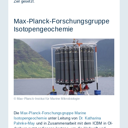
Ziel ge­setzt.
Max-Planck-For­schungs­grup­pe
Iso­to­pen­geo­che­mie
© Max-Planck-Institut für Marine Mikrobiologie
Die
Max-Planck-Forschungsgruppe Marine
Isotopengeochemie
un­ter Lei­tung von
Dr. Katharina
Pahnke-May
und in Zu­sam­men­ar­beit mit dem ICBM in Ol­