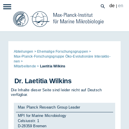
Zum
de
en
|
Navigation:
Inhalt
Seitenpfad:
Ab­tei­lun­gen
Ehe­ma­li­ge For­schungs­grup­pen
Max-Planck-For­schungs­grup­pe Öko-Evo­lu­tio­nä­re In­ter­ak­tio­
nen
Mit­ar­bei­ten­de
Lae­ti­tia Wil­kins
Dr. Lae­ti­tia Wil­kins
Die Inhalte dieser Seite sind leider nicht auf Deutsch
verfügbar.
Max Planck Research Group Leader
MPI for Marine Microbiology
Celsiusstr. 1
D-28359 Bremen