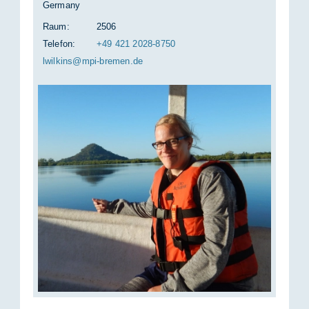
Germany
Raum:
2506
Telefon:
+49 421 2028-8750
lwil­kins@mpi-bre­men.de