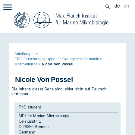
Zum
de
en
|
Navigation:
Inhalt
Seitenpfad:
Ab­tei­lun­gen
ERC-For­schungs­grup­pe für Öko­lo­gi­sche Ge­no­mik
Mit­ar­bei­ten­de
Ni­co­le Von Pos­sel
Ni­co­le Von Pos­sel
Die Inhalte dieser Seite sind leider nicht auf Deutsch
verfügbar.
PhD student
MPI for Marine Microbiology
Celsiusstr. 1
D-28359 Bremen
Germany