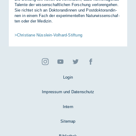
Ta­len­te der wis­sen­schaft­li­chen For­schung ver­lo­ren­ge­hen.
Sie rich­tet sich an Dok­to­ran­din­nen und Post­dok­to­ran­din­
nen in ei­nem Fach der ex­pe­ri­men­tel­len Na­tur­wis­sen­schaf­
ten oder der Me­di­zin.
>Christiane Nüsslein-Volhard-Stiftung
Login
Impressum und Datenschutz
Intern
Sitemap