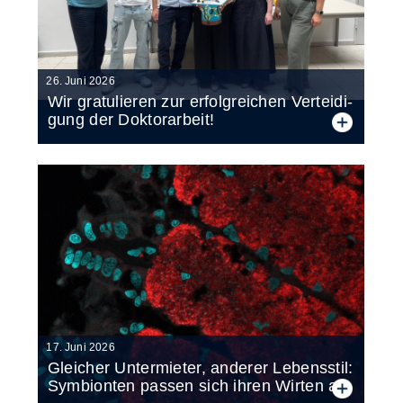
26. Juni 2026
Wir gra­tu­lie­ren zur er­folg­rei­chen Ver­tei­di­
gung der Dok­tor­ar­beit!
17. Juni 2026
Glei­cher Un­ter­mie­ter, an­de­rer Le­bens­stil:
Sym­bi­on­ten pas­sen sich ih­ren Wir­ten an