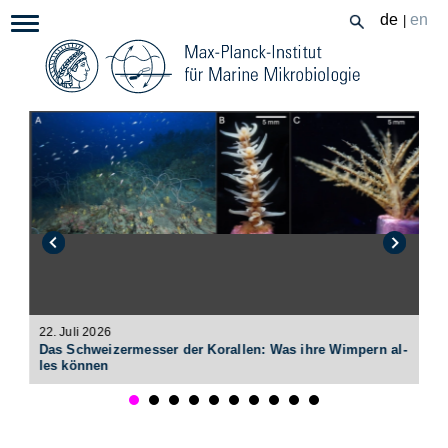
Zum
de
en
|
Navigation:
Inhalt
22. Juli 2026
2
Das Schwei­zer­mes­ser der Ko­ral­len: Was ihre Wim­pern al­
E
les kön­nen
g