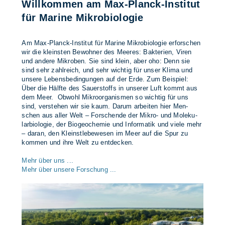
Will­kom­men am Max-Planck-In­sti­tut
für Ma­ri­ne Mi­kro­bio­lo­gie
Am Max-Planck-In­sti­tut für Ma­ri­ne Mi­kro­bio­lo­gie er­for­schen
wir die kleins­ten Be­woh­ner des Mee­res: Bak­te­ri­en, Vi­ren
und an­de­re Mi­kro­ben. Sie sind klein, aber oho: Denn sie
sind sehr zahl­reich, und sehr wich­tig für un­ser Kli­ma und
un­se­re Le­bens­be­din­gun­gen auf der Erde. Zum Bei­spiel:
Über die Hälf­te des Sau­er­stoffs in un­se­rer Luft kommt aus
dem Meer. Ob­wohl Mi­kro­or­ga­nis­men so wich­tig für uns
sind, ver­ste­hen wir sie kaum. Dar­um ar­bei­ten hier Men­
schen aus al­ler Welt – For­schen­de der Mi­kro- und Mo­le­ku­
lar­bio­lo­gie, der Bio­geo­che­mie und In­for­ma­tik und vie­le mehr
– dar­an, den Kleinst­le­be­we­sen im Meer auf die Spur zu
kom­men und ihre Welt zu ent­de­cken.
Mehr über uns ...
Mehr über unsere Forschung ...