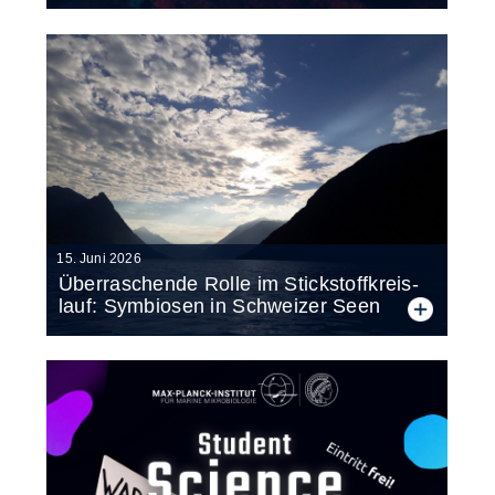
15. Juni 2026
Über­ra­schen­de Rol­le im Stick­stoff­kreis­
lauf: Sym­bio­sen in Schwei­zer Seen