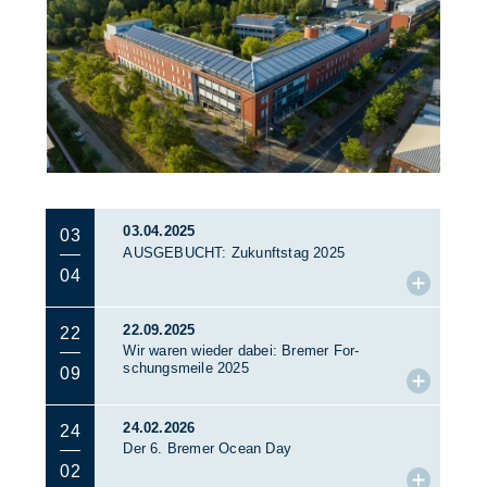
03.04.2025
03
AUS­GE­BUCHT: Zu­kunfts­tag 2025
04
22.09.2025
22
Wir wa­ren wie­der da­bei: Bre­mer For­
schungs­mei­le 2025
09
24.02.2026
24
Der 6. Bre­mer Oce­an Day
02