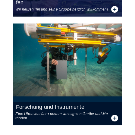
fen
Wir heißen ihn und seine Gruppe herzlich willkommen!
For­schung und In­stru­men­te
Eine Über­sicht über un­se­re wich­tigs­ten Ge­rä­te und Me­
tho­den