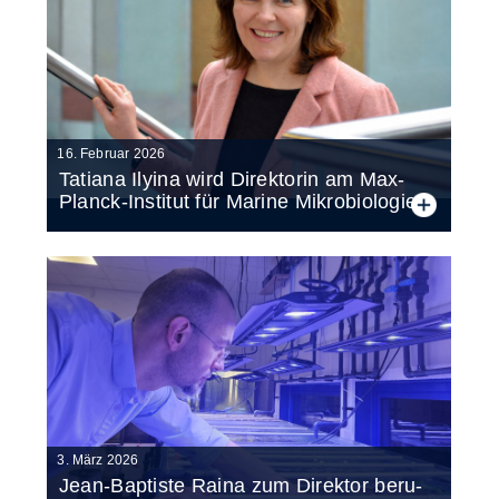
16. Februar 2026
Ta­tia­na Ily­ina wird Di­rek­to­rin am Max-
Planck-In­sti­tut für Ma­ri­ne Mi­kro­bio­lo­gie
3. März 2026
Jean-Bap­tis­te Rai­na zum Di­rek­tor be­ru­