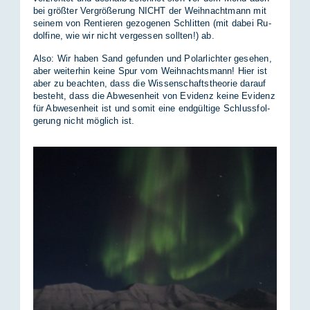
bei größ­ter Ver­grö­ße­rung NICHT der Weih­nacht­mann mit
sei­nem von Ren­tie­ren ge­zo­ge­nen Schlit­ten (mit da­bei Ru­
dol­fi­ne, wie wir nicht ver­ges­sen soll­ten!) ab.
Also: Wir ha­ben Sand ge­fun­den und Po­lar­lich­ter ge­se­hen,
aber wei­ter­hin kei­ne Spur vom Weih­nachts­mann! Hier ist
aber zu be­ach­ten, dass die Wis­sen­schafts­theo­rie dar­auf
be­steht, dass die Ab­we­sen­heit von Evi­denz kei­ne Evi­denz
für Ab­we­sen­heit ist und so­mit eine end­gül­ti­ge Schluss­fol­
ge­rung nicht mög­lich ist.