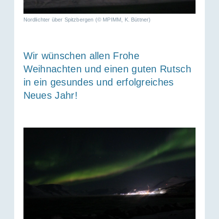
Nordlichter über Spitzbergen (© MPIMM, K. Büttner)
Wir wünschen allen Frohe
Weihnachten und einen guten Rutsch
in ein gesundes und erfolgreiches
Neues Jahr!