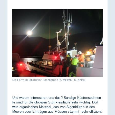
Die Farm im Isfjord vor Spitzbergen (© MPIMM, K. Knittel)
Und war­um in­ter­es­siert uns das? San­di­ge Küs­ten­sedi­men­
te sind für die glo­ba­len Stoff­kreis­läu­fe sehr wich­tig. Dort
wird or­ga­ni­sches Ma­te­ri­al, das von Al­gen­blü­ten in den
Mee­ren oder Ein­trä­gen aus Flüs­sen stammt, sehr ef­fi­zi­ent