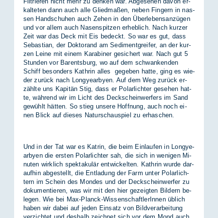
Fil­trie­ren nicht mehr zu den­ken war. Ab­ge­se­hen da­von er­
kal­te­ten dann auch alle Glied­ma­ßen, ne­ben Fin­gern in nas­
sen Hand­schu­hen auch Ze­hen in den Über­le­bens­an­zü­gen
und vor al­lem auch Na­sen­spit­zen er­heb­lich. Nach kur­zer
Zeit war das Deck mit Eis be­deckt. So war es gut, dass
Se­bas­ti­an, der Dok­to­rand am Se­di­ment­grei­fer, an der kur­
zen Lei­ne mit ei­nem Ka­ra­bi­ner ge­si­chert war. Nach gut 5
Stun­den vor Ba­rents­burg, wo auf dem schwan­ken­den
Schiff be­son­ders Kath­rin al­les ge­ge­ben hat­te, ging es wie­
der zu­rück nach Lon­gye­ar­by­en. Auf dem Weg zu­rück er­
zähl­te uns Ka­pi­tän Stig, dass er Po­lar­lich­ter ge­se­hen hat­
te, wäh­rend wir im Licht des Deck­schein­wer­fers im Sand
ge­wühlt hät­ten. So stieg un­se­re Hoff­nung, auch noch ei­
nen Blick auf die­ses Na­tur­schau­spiel zu er­ha­schen.
Und in der Tat war es Kat­rin, die beim Ein­lau­fen in Lon­gye­
ar­by­en die ers­ten Po­lar­lich­ter sah, die sich in we­ni­gen Mi­
nu­ten wirk­lich spek­ta­ku­lär ent­wi­ckel­ten. Kath­rin wur­de dar­
auf­hin ab­ge­stellt, die Ent­la­dung der Farm un­ter Po­lar­lich­
tern im Schein des Mon­des und der Deck­schein­wer­fer zu
do­ku­men­tie­ren, was wir mit den hier ge­zeig­ten Bil­dern be­
le­gen. Wie bei Max-Planck-Wis­sen­schaft­le­rIn­nen üb­lich
ha­ben wir da­bei auf je­den Ein­satz von Bild­ver­ar­bei­tung
ver­zich­tet und des­halb zeich­net sich vor dem Mond auch