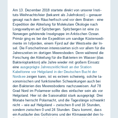
Am 13. De­zem­ber 2018 star­te­te di­rekt von un­se­rer In­sti­
tuts-Weih­nachts­fei­er (be­kannt als Ju­le­fro­kost) – ge­nau­er
ge­sagt nach dem Räu­cher­fisch und vor dem Bra­ten - eine
Ex­pe­di­ti­on der Ab­tei­lung für Mo­le­ku­la­re Öko­lo­gie nach
Lon­gye­ar­by­en auf Spitz­ber­gen. Spitz­ber­gen ist eine zu
Nor­we­gen ge­hö­ren­de In­sel­grup­pe im Ark­ti­schen Oze­an.
Pri­mär ging es bei der Ex­pe­di­ti­on um san­di­ge Küs­ten­sedi­
men­te im Is­fjor­den, ei­nem Fjord auf der West­sei­te der In­
sel. Die For­sche­rIn­nen in­ter­es­sier­ten sich vor al­lem für die
Jah­res­zei­ten im dor­ti­gen Mee­res­bo­den. Denn wäh­rend die
For­schung der Ab­tei­lung für die Bak­te­ri­en im Was­ser (das
Bak­te­rio­plank­ton) alle Jah­re wie­der mit gro­ßem Ein­satz
eine
ausgeprägte Jahreszeitlichkeit an der Station
Kabeltonne vor Helgoland in der Deutschen Bucht der
Nordsee
zei­gen kann, ist es ex­trem schwie­rig, sol­che ta­
xo­no­mi­schen und funk­tio­nel­len Schwan­kun­gen auch bei
den Bak­te­ri­en des Mee­res­bo­dens nach­zu­wei­sen. Auf 78
Grad Nord im Po­lar­meer soll­te dies ein­fa­cher sein als vor
Hel­go­land. Hier ist die Sai­so­na­li­tät stark aus­ge­prägt: Drei
Mo­na­te herrscht Po­lar­nacht, und die Ta­ges­län­ge schwankt
nicht – wie auf Hel­go­land – zwi­schen 8 und 16 Stun­den,
son­dern zwi­schen 0 und 24 Stun­den. Dazu kommt, dass
ein Aus­läu­fer des Golf­stroms und der Kli­ma­wan­del den Is­