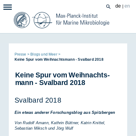
Zum
de
en
|
Navigation:
Inhalt
Seitenpfad:
Pres­se
Blogs und Meer
Kei­ne Spur vom Weih­nachts­mann - Sval­bard 2018
Kei­ne Spur vom Weih­nachts­
mann - Sval­bard 2018
Sval­bard 2018
Ein etwas anderer Forschungsblog aus Spitzbergen
Von Rudolf Amann, Kathrin Büttner, Katrin Knittel,
Sebastian Miksch und Jörg Wulf