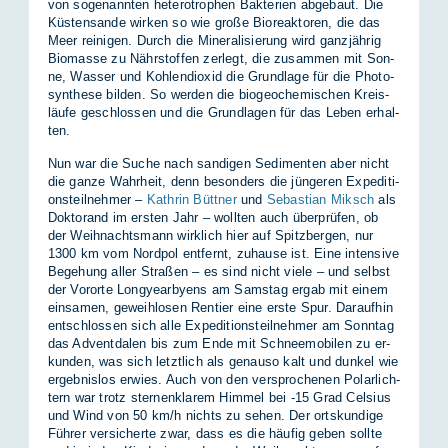
von so­ge­nann­ten he­te­ro­tro­phen Bak­te­ri­en ab­ge­baut. Die
Küs­ten­san­de wir­ken so wie gro­ße Bio­re­ak­to­ren, die das
Meer rei­ni­gen. Durch die Mi­ne­ra­li­sie­rung wird ganz­jäh­rig
Bio­mas­se zu Nähr­stof­fen zer­legt, die zu­sam­men mit Son­
ne, Was­ser und Koh­len­di­oxid die Grund­la­ge für die Pho­to­
syn­the­se bil­den. So wer­den die bio­geo­che­mi­schen Kreis­
läu­fe ge­schlos­sen und die Grund­la­gen für das Le­ben er­hal­
ten.
Nun war die Su­che nach san­di­gen Se­di­men­ten aber nicht
die gan­ze Wahr­heit, denn be­son­ders die jün­ge­ren Ex­pe­di­ti­
ons­teil­neh­mer –
Kathrin Büttner
und
Sebastian Miksch
als
Dok­to­rand im ers­ten Jahr – woll­ten auch über­prü­fen, ob
der Weih­nachts­mann wirk­lich hier auf Spitz­ber­gen, nur
1300 km vom Nord­pol ent­fernt, zu­hau­se ist. Eine in­ten­si­ve
Be­ge­hung al­ler Stra­ßen – es sind nicht vie­le – und selbst
der Vor­or­te Lon­gye­ar­by­ens am Sams­tag er­gab mit ei­nem
ein­sa­men, ge­weih­lo­sen Ren­tier eine ers­te Spur. Dar­auf­hin
ent­schlos­sen sich alle Ex­pe­di­ti­ons­teil­neh­mer am Sonn­tag
das Ad­vent­da­len bis zum Ende mit Schnee­mo­bi­len zu er­
kun­den, was sich letzt­lich als ge­nau­so kalt und dun­kel wie
er­geb­nis­los er­wies. Auch von den ver­spro­che­nen Po­lar­lich­
tern war trotz ster­nen­kla­rem Him­mel bei -15 Grad Cel­si­us
und Wind von 50 km/​h nichts zu se­hen. Der orts­kun­di­ge
Füh­rer ver­si­cher­te zwar, dass es die häu­fig ge­ben soll­te