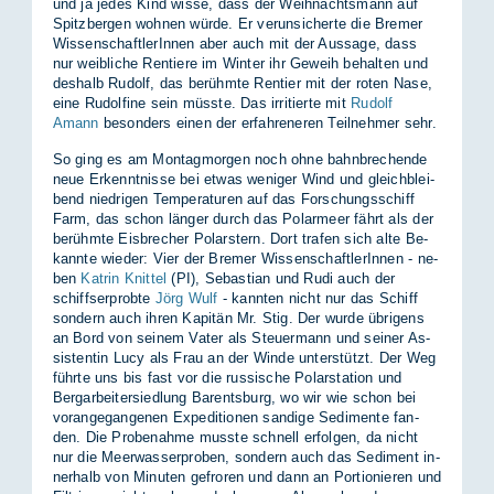
und ja je­des Kind wis­se, dass der Weih­nachts­mann auf
Spitz­ber­gen woh­nen wür­de. Er ver­un­si­cher­te die Bre­mer
Wis­sen­schaft­le­rIn­nen aber auch mit der Aus­sa­ge, dass
nur weib­li­che Ren­tie­re im Win­ter ihr Ge­weih be­hal­ten und
des­halb Ru­dolf, das be­rühm­te Ren­tier mit der ro­ten Nase,
eine Ru­dol­fi­ne sein müss­te. Das ir­ri­tier­te mit
Rudolf
Amann
be­son­ders ei­nen der er­fah­re­ne­ren Teil­neh­mer sehr.
So ging es am Mon­tag­mor­gen noch ohne bahn­bre­chen­de
neue Er­kennt­nis­se bei et­was we­ni­ger Wind und gleich­blei­
bend nied­ri­gen Tem­pe­ra­tu­ren auf das For­schungs­schiff
Farm, das schon län­ger durch das Po­lar­meer fährt als der
be­rühm­te Eis­bre­cher Po­lar­stern. Dort tra­fen sich alte Be­
kann­te wie­der: Vier der Bre­mer Wis­sen­schaft­le­rIn­nen - ne­
ben
Katrin Knittel
(PI), Se­bas­ti­an und Rudi auch der
schiffs­er­prob­te
Jörg Wulf
- kann­ten nicht nur das Schiff
son­dern auch ih­ren Ka­pi­tän Mr. Stig. Der wur­de üb­ri­gens
an Bord von sei­nem Va­ter als Steu­er­mann und sei­ner As­
sis­ten­tin Lucy als Frau an der Win­de un­ter­stützt. Der Weg
führ­te uns bis fast vor die rus­si­sche Po­lar­sta­ti­on und
Berg­ar­bei­ter­sied­lung Ba­rents­burg, wo wir wie schon bei
vor­an­ge­gan­ge­nen Ex­pe­di­tio­nen san­di­ge Se­di­men­te fan­
den. Die Pro­be­nah­me muss­te schnell er­fol­gen, da nicht
nur die Meer­was­ser­pro­ben, son­dern auch das Se­di­ment in­
ner­halb von Mi­nu­ten ge­fro­ren und dann an Por­tio­nie­ren und