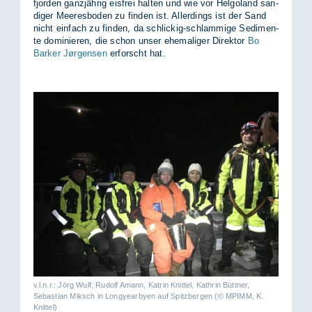
fjor­den ganz­jäh­rig eis­frei hal­ten und wie vor Hel­go­land san­
di­ger Mee­res­bo­den zu fin­den ist. Al­ler­dings ist der Sand
nicht ein­fach zu fin­den, da schli­ckig-schlam­mi­ge Se­di­men­
te do­mi­nie­ren, die schon un­ser ehe­ma­li­ger Di­rek­tor
Bo
Barker Jørgensen
er­forscht hat.
v.l.n.r.: Jörg Wulf, Rudolf Amann, Katrin Knittel, Kathrin Büttner,
Sebastian Miksch in Lon­gye­ar­by­en auf Spitz­ber­gen (© MPIMM, K.
Knittel)