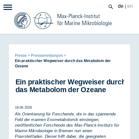
Zum
de
en
|
Navigation:
Inhalt
Seitenpfad:
Pres­se
Pres­se­mel­dun­gen
Ein prak­ti­scher Weg­wei­ser durch das Me­ta­bo­lom der
Ozea­ne
Ein prak­ti­scher Weg­wei­ser durch
das Me­ta­bo­lom der Ozea­ne
18.06.2026
Als Orientierung für Forschende, die in das spannende
Feld der marinen Exometabolomik einsteigen,
veröffentlichen Forschende des Max-Planck-Instituts für
Marine Mikrobiologie in Bremen nun einen
Praxisleitfaden. Dieser hilft dabei, die geeigneten