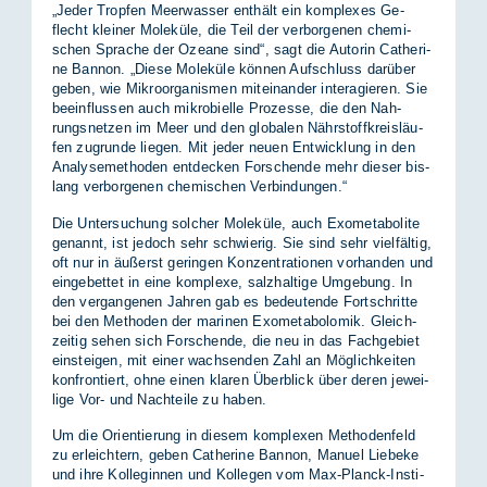
„Je­der Trop­fen Meer­was­ser ent­hält ein kom­ple­xes Ge­
flecht klei­ner Mo­le­kü­le, die Teil der ver­bor­ge­nen che­mi­
schen Spra­che der Ozea­ne sind“, sagt die Au­to­rin Ca­the­ri­
ne Ban­non. „Die­se Mo­le­kü­le kön­nen Auf­schluss dar­über
ge­ben, wie Mi­kro­or­ga­nis­men mit­ein­an­der in­ter­agie­ren. Sie
be­ein­flus­sen auch mi­kro­bi­el­le Pro­zes­se, die den Nah­
rungs­net­zen im Meer und den glo­ba­len Nähr­stoff­kreis­läu­
fen zu­grun­de lie­gen. Mit je­der neu­en Ent­wick­lung in den
Ana­ly­se­me­tho­den ent­de­cken For­schen­de mehr die­ser bis­
lang ver­bor­ge­nen che­mi­schen Ver­bin­dun­gen.“
Die Un­ter­su­chung sol­cher Mo­le­kü­le, auch Exo­me­ta­bo­li­te
ge­nannt, ist je­doch sehr schwie­rig. Sie sind sehr viel­fäl­tig,
oft nur in äu­ßerst ge­rin­gen Kon­zen­tra­tio­nen vor­han­den und
ein­ge­bet­tet in eine kom­ple­xe, salz­hal­ti­ge Um­ge­bung. In
den ver­gan­ge­nen Jah­ren gab es be­deu­ten­de Fort­schrit­te
bei den Me­tho­den der ma­ri­nen Exo­me­ta­bo­lo­mik. Gleich­
zei­tig se­hen sich For­schen­de, die neu in das Fach­ge­biet
ein­stei­gen, mit ei­ner wach­sen­den Zahl an Mög­lich­kei­ten
kon­fron­tiert, ohne ei­nen kla­ren Über­blick über de­ren je­wei­
li­ge Vor- und Nach­tei­le zu ha­ben.
Um die Ori­en­tie­rung in die­sem kom­ple­xen Me­tho­den­feld
zu er­leich­tern, ge­ben Ca­the­ri­ne Ban­non, Ma­nu­el Lie­be­ke
und ihre Kol­le­gin­nen und Kol­le­gen vom Max-Planck-In­sti­