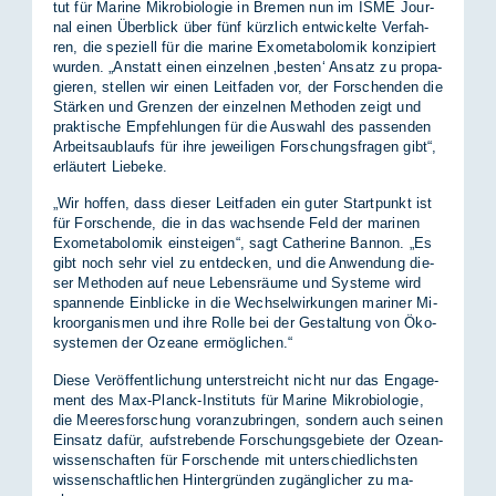
tut für Ma­ri­ne Mi­kro­bio­lo­gie in Bre­men nun im ISME Jour­
nal ei­nen Über­blick über fünf kürz­lich ent­wi­ckel­te Ver­fah­
ren, die spe­zi­ell für die ma­ri­ne Exo­me­ta­bo­lo­mik kon­zi­piert
wur­den. „An­statt ei­nen ein­zel­nen ‚bes­ten‘ An­satz zu pro­pa­
gie­ren, stel­len wir ei­nen Leit­fa­den vor, der For­schen­den die
Stär­ken und Gren­zen der ein­zel­nen Me­tho­den zeigt und
prak­ti­sche Emp­feh­lun­gen für die Aus­wahl des pas­sen­den
Ar­beitsau­blaufs für ihre je­wei­li­gen For­schungs­fra­gen gibt“,
er­läu­tert Lie­be­ke.
„Wir hof­fen, dass die­ser Leit­fa­den ein gu­ter Start­punkt ist
für For­schen­de, die in das wach­sen­de Feld der ma­ri­nen
Exo­me­ta­bo­lo­mik ein­stei­gen“, sagt Ca­the­ri­ne Ban­non. „Es
gibt noch sehr viel zu ent­de­cken, und die An­wen­dung die­
ser Me­tho­den auf neue Le­bens­räu­me und Sys­te­me wird
span­nen­de Ein­bli­cke in die Wech­sel­wir­kun­gen ma­ri­ner Mi­
kro­or­ga­nis­men und ihre Rol­le bei der Ge­stal­tung von Öko­
sys­te­men der Ozea­ne er­mög­li­chen.“
Die­se Ver­öf­fent­li­chung un­ter­streicht nicht nur das En­ga­ge­
ment des Max-Planck-In­sti­tuts für Ma­ri­ne Mi­kro­bio­lo­gie,
die Mee­res­for­schung vor­an­zu­brin­gen, son­dern auch sei­nen
Ein­satz da­für, auf­stre­ben­de For­schungs­ge­bie­te der Oze­an­
wis­sen­schaf­ten für For­schen­de mit un­ter­schied­lichs­ten
wis­sen­schaft­li­chen Hin­ter­grün­den zu­gäng­li­cher zu ma­