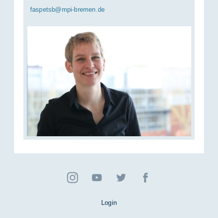
fas­petsb@mpi-bre­men.de
Login