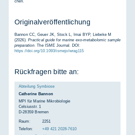
chen.
Ori­gi­nal­ver­öf­fent­li­chung
Ban­non CC, Ge­u­er JK, Stock L, Imai BYP, Lie­be­ke M
(2026).
Practical guide for marine exo-metabolomic sample
preparation
. The ISME Jour­nal. DOI:
https://doi.org/10.1093/ismejo/wrag115
Rück­fra­gen bit­te an:
Abteilung Symbiose
Catherine Bannon
MPI für Marine Mikrobiologie
Celsiusstr. 1
D-28359 Bremen
Raum:
2251
Telefon:
+49 421 2028-7610