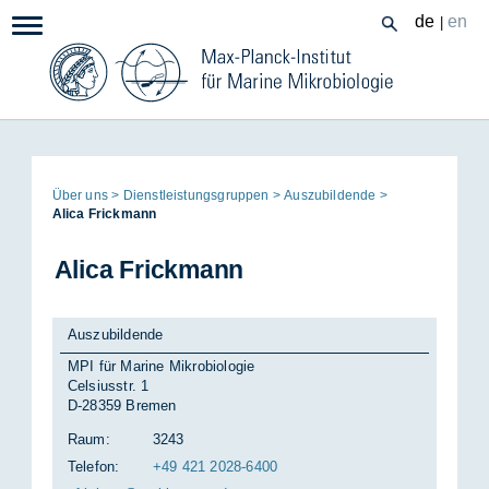
Zum
de
en
|
Navigation:
Inhalt
Seitenpfad:
Über uns
Dienst­leis­tungs­grup­pen
Aus­zu­bil­den­de
Ali­ca Frick­mann
Ali­ca Frick­mann
Auszubildende
MPI für Marine Mikrobiologie
Celsiusstr. 1
D-28359 Bremen
Raum:
3243
Telefon:
+49 421 2028-6400