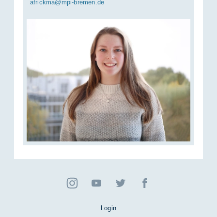
af­rick­ma@mpi-bre­men.de
Login