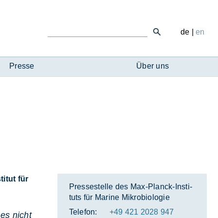
de
|
en
Presse
Über uns
itut für
Pres­se­stel­le des Max-Planck-In­sti­
tuts für Ma­ri­ne Mi­kro­bio­lo­gie
Telefon:
+49 421 2028 947
es nicht