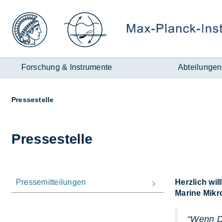
Zum
Inhalt
Forschung & Instrumente
Abteilungen
Seitenpfad:
Pres­se­stel­le
Pres­se­stel­le
Pressemitteilungen
Herzlich wil
Marine Mikr
“Wenn Du