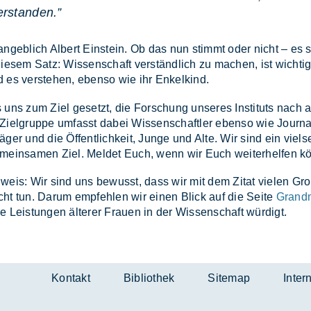
verstanden.”
an­geb­lich Al­bert Ein­stein. Ob das nun stimmt oder nicht – es s
ie­sem Satz: Wis­sen­schaft ver­ständ­lich zu ma­chen, ist wich­tig
es ver­ste­hen, eben­so wie ihr En­kel­kind.
 uns zum Ziel ge­setzt, die For­schung un­se­res In­sti­tuts nach a
Ziel­grup­pe um­fasst da­bei Wis­sen­schaft­ler eben­so wie Jour­na­
ä­ger und die Öffent­lich­keit, Jun­ge und Alte. Wir sind ein viel­s
­mein­sa­men Ziel. Mel­det Euch, wenn wir Euch wei­ter­hel­fen k
weis: Wir sind uns be­wusst, dass wir mit dem Zi­tat vie­len Gro
cht tun. Dar­um emp­feh­len wir ei­nen Blick auf die Sei­te
Grand
ie Leis­tun­gen äl­te­rer Frau­en in der Wis­sen­schaft wür­digt.
Kontakt
Bibliothek
Sitemap
Inter