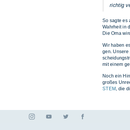
richtig 
So sag­te es 
Wahr­heit in d
Die Oma wird 
Wir ha­ben es
gen. Un­se­re 
schei­dungs­tr
mit ei­nem ge
Noch ein Hin­
gro­ßes Un­re
STEM
, die d