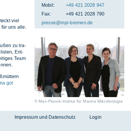
Mobil:
+49 421 2028 947
Fax:
+49 421 2028 790
teckt viel
pres­se@mpi-bre­men.de
 für uns alle.
u­ßen zu tra­
lis­ten, Ent­
ei­ti­ges Team
ön­nen.
ß­müt­tern
ma got
© Max-Planck-Institut für Marine Mikrobiologie
n
Impressum und Datenschutz
Login