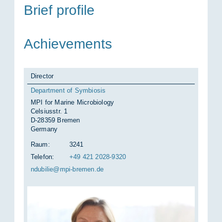
Brief pro­fi­le
Achie­ve­ments
Director
Department of Symbiosis
MPI for Marine Microbiology
Celsiusstr. 1
D-28359 Bremen
Germany
Raum:
3241
Telefon:
+49 421 2028-9320
ndu­bi­lie@mpi-bre­men.de