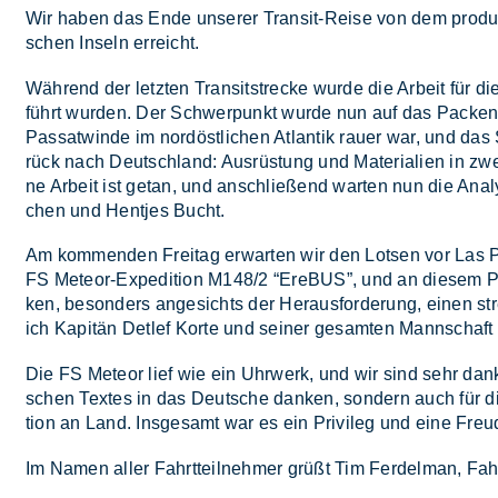
Wir ha­ben das Ende un­se­rer Tran­sit-Rei­se von dem pro­duk­ti
schen In­seln er­reicht.
Wäh­rend der letz­ten Tran­sit­stre­cke wur­de die Ar­beit für d
führt wur­den. Der Schwer­punkt wur­de nun auf das Pa­cken un
Pas­sat­win­de im nord­öst­li­chen At­lan­tik rau­er war, und da
rück nach Deutsch­land: Aus­rüs­tung und Ma­te­ria­li­en in zwei
ne Ar­beit ist ge­tan, und an­schlie­ßend war­ten nun die Ana­l
chen und Hent­jes Bucht.
Am kom­men­den Frei­tag er­war­ten wir den Lot­sen vor Las Pa
FS Me­te­or-Ex­pe­di­ti­on M148/​2 “Er­e­BUS”, und an die­sem Pu
ken, be­son­ders an­ge­sichts der Her­aus­for­de­rung, ei­nen s
ich Ka­pi­tän Det­lef Kor­te und sei­ner ge­sam­ten Mann­schaft fü
Die FS Me­te­or lief wie ein Uhr­werk, und wir sind sehr dank­b
schen Tex­tes in das Deut­sche dan­ken, son­dern auch für die Hi
ti­on an Land. Ins­ge­samt war es ein Pri­vi­leg und eine Freu
Im Na­men al­ler Fahrt­teil­neh­mer grüßt Tim Fer­de­l­man, Fahr