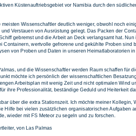
­ven Küs­ten­auf­triebs­ge­biet vor Na­mi­bia durch den süd­li­chen u
ie meis­ten Wis­sen­schaft­ler deut­lich we­ni­ger, ob­wohl noch ei
d Ver­stau­en von Aus­rüs­tung ge­legt. Das Pa­cken der Con­tai­n
s Schiff ge­bremst und die Ar­beit an Deck ver­lang­samt hat. Nun is
 Con­tai­nern, wert­vol­le ge­fro­re­ne und ge­kühl­te Pro­ben sind b
y­sen von Pro­ben und Da­ten in un­se­ren Hei­mat­la­bo­ra­to­ri­en
l­mas, und die Wis­sen­schaft­ler wer­den Raum schaf­fen für die 
nkt möch­te ich per­sön­lich der wis­sen­schaft­li­chen Be­sat­zung
tren­gen Ar­beits­plan mit we­nig Zeit und nicht op­ti­ma­len Wind 
r ihre Pro­fes­sio­na­li­tät, be­stän­di­ge Ge­duld und Hei­ter­keit d
ar über die ex­tra Sta­ti­ons­zeit. Ich möch­te mei­ner Kol­le­gin,
l­fe bei vie­len zu­sätz­li­chen or­ga­ni­sa­to­ri­schen Auf­ga­ben a
­de, wie­der mit FS Me­te­or zu se­geln und zu for­schen.
t­lei­ter, von Las Pal­mas