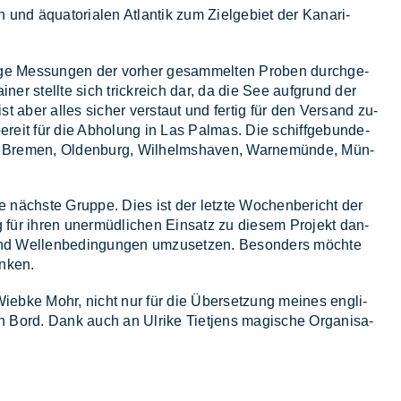
nd äqua­to­ria­len At­lan­tik zum Ziel­ge­biet der Ka­na­ri­
­ni­ge Mes­sun­gen der vor­her ge­sam­mel­ten Pro­ben durch­ge­
er stell­te sich trick­reich dar, da die See auf­grund der
t aber al­les si­cher ver­staut und fer­tig für den Ver­sand zu­
e­reit für die Ab­ho­lung in Las Pal­mas. Die schiff­ge­bun­de­
 in Bre­men, Ol­den­burg, Wil­helms­ha­ven, War­ne­mün­de, Mün­
nächs­te Grup­pe. Dies ist der letz­te Wo­chen­be­richt der
 für ih­ren un­er­müd­li­chen Ein­satz zu die­sem Pro­jekt dan­
und Wel­len­be­din­gun­gen um­zu­set­zen. Be­son­ders möch­te
an­ken.
 Wieb­ke Mohr, nicht nur für die Über­set­zung mei­nes eng­li­
n Bord. Dank auch an Ul­ri­ke Ti­et­jens ma­gi­sche Or­ga­ni­sa­