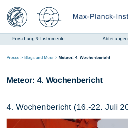
Zum
Inhalt
Forschung & Instrumente
Abteilungen
Seitenpfad:
Pres­se
Blogs und Meer
Me­te­or: 4. Wo­chen­be­richt
Me­te­or: 4. Wo­chen­be­richt
4. Wo­chen­be­richt (16.-22. Juli 2