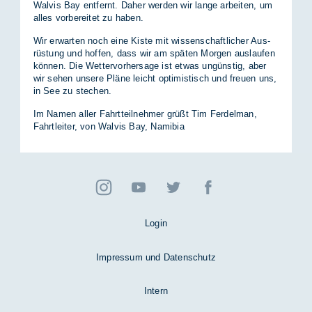
Wal­vis Bay ent­fernt. Da­her wer­den wir lan­ge ar­bei­ten, um
al­les vor­be­rei­tet zu ha­ben.
Wir er­war­ten noch eine Kis­te mit wis­sen­schaft­li­cher Aus­
rüs­tung und hof­fen, dass wir am spä­ten Mor­gen aus­lau­fen
kön­nen. Die Wet­ter­vor­her­sa­ge ist et­was un­güns­tig, aber
wir se­hen un­se­re Plä­ne leicht op­ti­mis­tisch und freu­en uns,
in See zu ste­chen.
Im Na­men al­ler Fahrt­teil­neh­mer grüßt Tim Fer­de­l­man,
Fahrt­lei­ter, von Wal­vis Bay, Na­mi­bia
Login
Impressum und Datenschutz
Intern