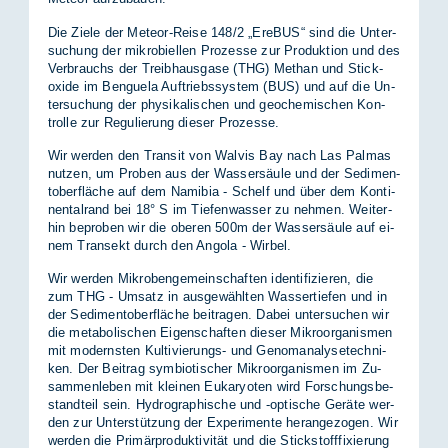
Die Zie­le der Me­te­or-Rei­se 148/​2 „Er­e­BUS“ sind die Un­ter­
su­chung der mi­kro­bi­el­len Pro­zes­se zur Pro­duk­ti­on und des
Ver­brauchs der Treib­haus­ga­se (THG) Me­than und Stick­
oxi­de im Ben­gue­la Auf­triebs­sys­tem (BUS) und auf die Un­
ter­su­chung der phy­si­ka­li­schen und geo­che­mi­schen Kon­
trol­le zur Re­gu­lie­rung die­ser Pro­zes­se.
Wir wer­den den Tran­sit von Wal­vis Bay nach Las Pal­mas
nut­zen, um Pro­ben aus der Was­ser­säu­le und der Se­di­men­
to­ber­flä­che auf dem Na­mi­bia - Schelf und über dem Kon­ti­
nen­tal­rand bei 18° S im Tie­fen­was­ser zu neh­men. Wei­ter­
hin be­pro­ben wir die obe­ren 500m der Was­ser­säu­le auf ei­
nem Tran­sekt durch den An­go­la - Wir­bel.
Wir wer­den Mi­kro­ben­ge­mein­schaf­ten iden­ti­fi­zie­ren, die
zum THG - Um­satz in aus­ge­wähl­ten Was­ser­tie­fen und in
der Se­di­men­to­ber­flä­che bei­tra­gen. Da­bei un­ter­su­chen wir
die me­ta­bo­li­schen Ei­gen­schaf­ten die­ser Mi­kro­or­ga­nis­men
mit mo­derns­ten Kul­ti­vie­rungs- und Ge­nom­ana­ly­se­tech­ni­
ken. Der Bei­trag sym­bio­ti­scher Mi­kro­or­ga­nis­men im Zu­
sam­men­le­ben mit klei­nen Eu­ka­ryo­ten wird For­schungs­be­
stand­teil sein. Hy­dro­gra­phi­sche und -op­ti­sche Ge­rä­te wer­
den zur Un­ter­stüt­zung der Ex­pe­ri­men­te her­an­ge­zo­gen. Wir
wer­den die Pri­mär­pro­duk­ti­vi­tät und die Stick­stoff­fi­xie­rung