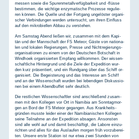
mes­sen so­wie die Spu­ren­me­tall­ver­füg­bar­keit und -flüs­se
be­stim­men, die wich­ti­ge en­zy­mati­sche Pro­zes­se re­gu­lie­
ren kön­nen. Die Quel­le und der Fort­gang un­ge­lös­ter or­ga­ni­
scher Ver­bin­dun­gen wer­den un­ter­sucht, um ih­ren Ein­fluss
auf den mi­kro­bi­el­len Ab­bau zu ver­ste­hen.
Am Sams­tag Abend lie­ßen wir, zu­sam­men mit dem Ka­pi­
tän und der Mann­schaft der FS Me­te­or, Gäs­te von na­tio­na­
len und lo­ka­len Re­gie­run­gen, Pres­se und Nicht­re­gie­rungs­
or­ga­ni­sa­tio­nen zu ei­nem von der Deut­schen Bot­schaft in
Wind­ho­ek or­ga­ni­sier­ten Emp­fang will­kom­men. Der wis­sen­
schaft­li­che Hin­ter­grund und die Zie­le der Ex­pe­di­ti­on wur­
den kurz prä­sen­tiert, und ein Rund­gang über das Schiff or­
ga­ni­siert. Die Be­geis­te­rung und das In­ter­es­se am Schiff
und an der Wis­sen­schaft wur­den bei le­ben­di­gen Dis­kus­sio­
nen bei ei­nem Abend­buf­fet sehr deut­lich.
Die rest­li­chen Wis­sen­schaft­ler sind an­schlie­ßend zu­sam­
men mit den Kol­le­gen vor Ort in Na­mi­bia am Sonn­tag­mor­
gen an Bord der FS Me­te­or ge­gan­gen. Aus Krank­heits­
grün­den muss­te lei­der ei­ner der Na­mi­bia­ni­schen Kol­le­gen
sei­ne Teil­nah­me an der Ex­pe­di­ti­on ab­sa­gen. An­sons­ten
sind alle wohl auf und da­mit be­schäf­tigt, die La­bo­re ein­zu­
rich­ten und al­les für das Aus­lau­fen mor­gen früh vor­zu­be­rei­
ten. Un­se­re ers­te Sta­ti­on ist nur etwa zwei Stun­den von