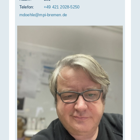
Telefon:
+49 421 2028-5250
mdo­eh­le@mpi-bre­men.de