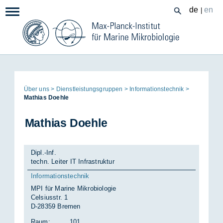
Zum
de
en
|
Navigation:
Inhalt
Seitenpfad:
Über uns
Dienst­leis­tungs­grup­pen
In­for­ma­ti­ons­tech­nik
Ma­thi­as Do­eh­le
Ma­thi­as Do­eh­le
Dipl.-Inf.
techn. Leiter IT Infrastruktur
Informationstechnik
MPI für Marine Mikrobiologie
Celsiusstr. 1
D-28359 Bremen
Raum:
101