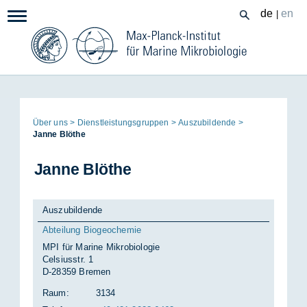
Zum
de
en
|
Navigation:
Inhalt
Seitenpfad:
Über uns
Dienst­leis­tungs­grup­pen
Aus­zu­bil­den­de
Jan­ne Blö­the
Jan­ne Blö­the
Auszubildende
Abteilung Biogeochemie
MPI für Marine Mikrobiologie
Celsiusstr. 1
D-28359 Bremen
Raum:
3134