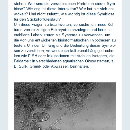
ste­hen: Wer sind die ver­schie­de­nen Part­ner in die­ser Sym­
bio­se? Wie eng ist die­se In­ter­ak­ti­on? Wie hat sie sich ent­
wi­ckelt? Und nicht zu­letzt, wie wich­tig ist die­se Sym­bio­se
für den Stick­stoff­kreis­lauf?
Um die­se Fra­gen zu be­ant­wor­ten, ver­su­che ich, neue Kul­
tu­ren von ein­zel­li­gen Eu­ka­ryo­ten an­zu­le­gen und be­reits
eta­blier­te La­bor­kul­tu­ren als Sys­te­me zu ver­wen­den, um
die von uns ent­wi­ckel­ten bio­in­for­ma­ti­schen Hy­po­the­sen zu
tes­ten. Um den Um­fang und die Be­deu­tung die­ser Sym­bio­
sen zu ver­ste­hen, ver­wen­de ich kul­tur­un­ab­hän­gi­ge Tech­ni­
ken wie FISH oder In­ku­ba­tio­nen mit sta­bi­len Iso­to­pen, die
Feld­ar­beit in ver­schie­de­nen aqua­ti­schen Öko­sys­te­men, z.
B. Süß-, Grund- oder Ab­was­ser, be­inhal­ten.