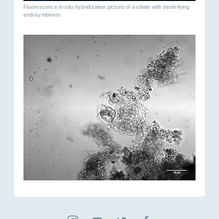
Fluorescence in-situ hybridization picture of a ciliate with denitrifying
endosymbionts