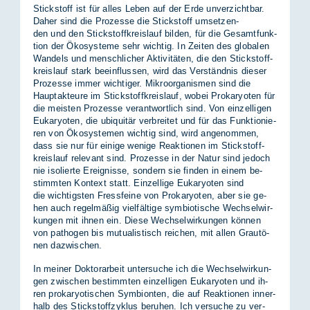
Stick­stoff ist für al­les Le­ben auf der Erde un­ver­zicht­bar.
Da­her sind die Pro­zes­se die Stick­stoff um­set­zen­
den und den Stick­stoff­kreis­lauf bil­den, für die Ge­samt­funk­
ti­on der Öko­sys­te­me sehr wich­tig. In Zei­ten des glo­ba­len
Wan­dels und mensch­li­cher Ak­ti­vi­tä­ten, die den Stick­stoff­
kreis­lauf stark be­ein­flus­sen, wird das Ver­ständ­nis die­ser
Pro­zes­se im­mer wich­ti­ger. Mi­kro­or­ga­nis­men sind die
Haupt­ak­teu­re im Stick­stoff­kreis­lauf, wo­bei Pro­ka­ryo­ten für
die meis­ten Pro­zes­se ver­ant­wort­lich sind. Von ein­zel­li­gen
Eu­ka­ryo­ten, die ubi­qui­tär ver­brei­tet und für das Funk­tio­nie­
ren von Öko­sys­te­men wich­tig sind, wird an­ge­nom­men,
dass sie nur für ei­ni­ge we­ni­ge Re­ak­tio­nen im Stick­stoff­
kreis­lauf re­le­vant sind. Pro­zes­se in der Na­tur sind je­doch
nie iso­lier­te Er­eig­nis­se, son­dern sie fin­den in ei­nem be­
stimm­ten Kon­text statt. Ein­zel­li­ge Eu­ka­ryo­ten sind
die wich­tigs­ten Fress­fei­ne von Pro­ka­ryo­ten, aber sie ge­
hen auch re­gel­mä­ßig viel­fäl­ti­ge sym­bio­ti­sche Wech­sel­wir­
kun­gen mit ih­nen ein. Die­se Wech­sel­wir­kun­gen kön­nen
von pa­tho­gen bis mu­tua­lis­tisch rei­chen, mit al­len Grau­tö­
nen da­zwi­schen.
In mei­ner Dok­tor­ar­beit un­ter­su­che ich die Wech­sel­wir­kun­
gen zwi­schen be­stimm­ten ein­zel­li­gen Eu­ka­ryo­ten und ih­
ren pro­ka­ryo­ti­schen Sym­bi­on­ten, die auf Re­ak­tio­nen in­ner­
halb des Stick­stoff­zy­klus be­ru­hen. Ich ver­su­che zu ver­