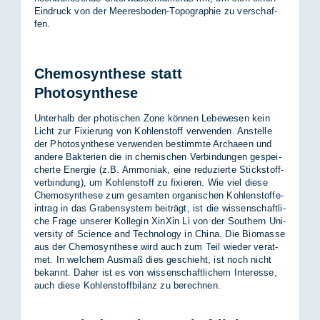
Ein­druck von der Mee­res­bo­den-To­po­gra­phie zu ver­schaf­
fen.
Chemosynthese statt
Photosynthese
Un­ter­halb der pho­ti­schen Zone kön­nen Le­be­we­sen kein
Licht zur Fi­xie­rung von Koh­len­stoff ver­wen­den. An­stel­le
der Pho­to­syn­the­se ver­wen­den be­stimm­te Ar­chae­en und
an­de­re Bak­te­ri­en die in che­mi­schen Ver­bin­dun­gen ge­spei­
cher­te En­er­gie (z.B. Am­mo­ni­ak, eine re­du­zier­te Stick­stoff­
ver­bin­dung), um Koh­len­stoff zu fi­xie­ren. Wie viel die­se
Che­mo­syn­the­se zum ge­sam­ten or­ga­ni­schen Koh­len­stof­f­e­
in­trag in das Gra­ben­sys­tem bei­trägt, ist die wis­sen­schaft­li­
che Fra­ge un­se­rer Kol­le­gin Xin­Xin Li von der Sou­thern Uni­
ver­si­ty of Sci­ence and Tech­no­lo­gy in Chi­na. Die Bio­mas­se
aus der Che­mo­syn­the­se wird auch zum Teil wie­der ver­at­
met. In wel­chem Aus­maß dies ge­schieht, ist noch nicht
be­kannt. Da­her ist es von wis­sen­schaft­li­chem In­ter­es­se,
auch die­se Koh­len­stoff­bi­lanz zu be­rech­nen.