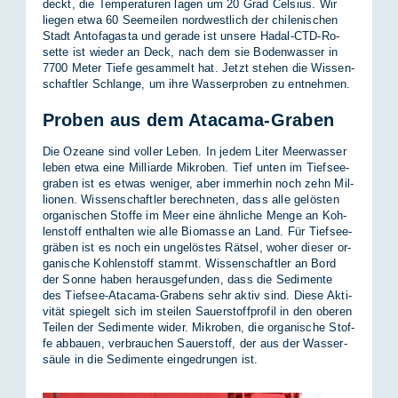
deckt, die Tem­pe­ra­tu­ren la­gen um 20 Grad Cel­si­us. Wir
lie­gen etwa 60 See­mei­len nord­west­lich der chi­le­ni­schen
Stadt An­to­fa­gasta und ge­ra­de ist un­se­re Ha­dal-CTD-Ro­
set­te ist wie­der an Deck, nach dem sie Bo­den­was­ser in
7700 Me­ter Tie­fe ge­sam­melt hat. Jetzt ste­hen die Wis­sen­
schaft­ler Schlan­ge, um ihre Was­ser­pro­ben zu ent­neh­men.
Proben aus dem Atacama-Graben
Die Ozea­ne sind vol­ler Le­ben. In je­dem Li­ter Meer­was­ser
le­ben etwa eine Mil­li­ar­de Mi­kro­ben. Tief un­ten im Tief­see­
gra­ben ist es et­was we­ni­ger, aber im­mer­hin noch zehn Mil­
lio­nen. Wis­sen­schaft­ler be­rech­ne­ten, dass alle ge­lös­ten
or­ga­ni­schen Stof­fe im Meer eine ähn­li­che Men­ge an Koh­
len­stoff ent­hal­ten wie alle Bio­mas­se an Land. Für Tief­see­
grä­ben ist es noch ein un­ge­lös­tes Rät­sel, wo­her die­ser or­
ga­ni­sche Koh­len­stoff stammt. Wis­sen­schaft­ler an Bord
der Son­ne ha­ben her­aus­ge­fun­den, dass die Se­di­men­te
des Tief­see-Ata­ca­ma-Gra­bens sehr ak­tiv sind. Die­se Ak­ti­
vi­tät spie­gelt sich im stei­len Sau­er­stoff­pro­fil in den obe­ren
Tei­len der Se­di­men­te wi­der. Mi­kro­ben, die or­ga­ni­sche Stof­
fe ab­bau­en, ver­brau­chen Sau­er­stoff, der aus der Was­ser­
säu­le in die Se­di­men­te ein­ge­drun­gen ist.