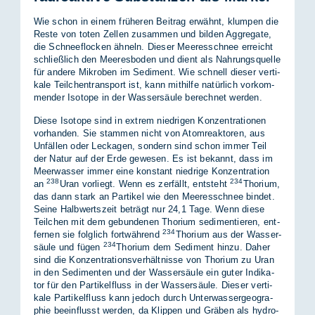
Wie schon in ei­nem frü­he­ren Bei­trag er­wähnt, klum­pen die
Res­te von to­ten Zel­len zu­sam­men und bil­den Ag­gre­ga­te,
die Schnee­flo­cken äh­neln. Die­ser Mee­res­schnee er­reicht
schließ­lich den Mee­res­bo­den und dient als Nah­rungs­quel­le
für an­de­re Mi­kro­ben im Se­di­ment. Wie schnell die­ser ver­ti­
ka­le Teil­chen­trans­port ist, kann mit­hil­fe na­tür­lich vor­kom­
men­der Iso­to­pe in der Was­ser­säu­le be­rech­net wer­den.
Die­se Iso­to­pe sind in ex­trem nied­ri­gen Kon­zen­tra­tio­nen
vor­han­den. Sie stam­men nicht von Atom­re­ak­to­ren, aus
Un­fäl­len oder Le­cka­gen, son­dern sind schon im­mer Teil
der Na­tur auf der Erde ge­we­sen. Es ist be­kannt, dass im
Meer­was­ser im­mer eine kon­stant nied­ri­ge Kon­zen­tra­ti­on
238
234
an
Uran vor­liegt. Wenn es zer­fällt, ent­steht
Tho­ri­um,
das dann stark an Par­ti­kel wie den Mee­res­schnee bin­det.
Sei­ne Halb­werts­zeit be­trägt nur 24,1 Tage. Wenn die­se
Teil­chen mit dem ge­bun­de­nen Tho­ri­um se­di­men­tie­ren, ent­
234
fer­nen sie folg­lich fort­wäh­rend
Tho­ri­um aus der Was­ser­
234
säu­le und fü­gen
Tho­ri­um dem Se­di­ment hin­zu. Da­her
sind die Kon­zen­tra­ti­ons­ver­hält­nis­se von Tho­ri­um zu Uran
in den Se­di­men­ten und der Was­ser­säu­le ein gu­ter In­di­ka­
tor für den Par­ti­kel­fluss in der Was­ser­säu­le. Die­ser ver­ti­
ka­le Par­ti­kel­fluss kann je­doch durch Un­ter­was­ser­geo­gra­
phie be­ein­flusst wer­den, da Klip­pen und Grä­ben als hydro­