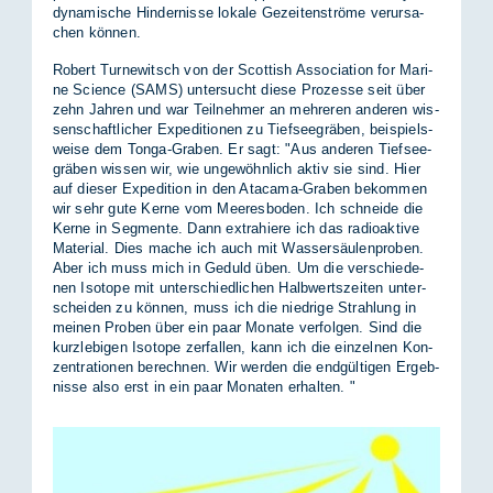
dy­na­mi­sche Hin­der­nis­se lo­ka­le Ge­zei­ten­strö­me ver­ur­sa­
chen kön­nen.
Ro­bert Tur­ne­witsch von der Scot­tish As­so­cia­ti­on for Ma­ri­
ne Sci­ence (SAMS) un­ter­sucht die­se Pro­zes­se seit über
zehn Jah­ren und war Teil­neh­mer an meh­re­ren an­de­ren wis­
sen­schaft­li­cher Ex­pe­di­tio­nen zu Tief­see­grä­ben, bei­spiels­
wei­se dem Ton­ga-Gra­ben. Er sagt: "Aus an­de­ren Tief­see­
grä­ben wis­sen wir, wie un­ge­wöhn­lich ak­tiv sie sind. Hier
auf die­ser Ex­pe­di­ti­on in den Ata­ca­ma-Gra­ben be­kom­men
wir sehr gute Ker­ne vom Mee­res­bo­den. Ich schnei­de die
Ker­ne in Seg­men­te. Dann ex­tra­hie­re ich das ra­dio­ak­ti­ve
Ma­te­ri­al. Dies ma­che ich auch mit Was­ser­säu­len­pro­ben.
Aber ich muss mich in Ge­duld üben. Um die ver­schie­de­
nen Iso­to­pe mit un­ter­schied­li­chen Halb­werts­zei­ten un­ter­
schei­den zu kön­nen, muss ich die nied­ri­ge Strah­lung in
mei­nen Pro­ben über ein paar Mo­na­te ver­fol­gen. Sind die
kurz­le­bi­gen Iso­to­pe zer­fal­len, kann ich die ein­zel­nen Kon­
zen­tra­tio­nen be­rech­nen. Wir wer­den die end­gül­ti­gen Er­geb­
nis­se also erst in ein paar Mo­na­ten er­hal­ten. "