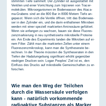
stimm­ten Tie­fe sam­melt. Der Zy­lin­der ist aus­ge­stat­tet mit
Ven­ti­len und ei­ner Vor­rich­tung zum In­ji­zie­ren von Tra­cer­
mo­le­kü­len. Mi­kro­or­ga­nis­men im Bo­den­was­ser des Ata­ca­
ma-Gra­bens sind an die 800 Bar in 8000 Me­tern Tie­fe an­
ge­passt. Wenn sich die Ven­ti­le öff­nen, tritt das Bo­den­was­
ser in den Zy­lin­der ein, und die dar­in ent­hal­te­nen Mi­kro­ben
wer­den mit ei­ner spe­zi­ell mar­kier­ten Ami­no­säu­re ge­füt­tert.
Wenn sie an­fan­gen zu wach­sen, bau­en sie die­se Fluo­res­
zenz­mar­kie­rung in neu syn­the­ti­sier­te mi­kro­bi­el­le Pro­te­ine
ein. Am Ende des Ex­pe­ri­ments lan­den die Mi­kro­ben auf ei­
nem Fil­ter. Zählt man die mar­kier­ten Zel­len un­ter ei­nem
Fluo­res­zenz­mi­kro­skop, kann man die Syn­the­se­ra­te be­
rech­nen. In der Theo­rie müss­ten die Syn­the­se­ra­ten in den
Tie­fen der Ha­dal­um­ge­bung si­gni­fi­kant er­höht ge­gen­über
nied­ri­gen Dru­cken sein. Lo­gan Peop­les’ Ziel ist es, den
Ein­fluss des Drucks auf mi­kro­bi­el­le Ge­mein­schaf­ten zu er­
for­schen.
Wie man den Weg der Teilchen
durch die Wassersäule verfolgen
kann -
natürlich vorkommende
radioaktive Substanzen als Marker