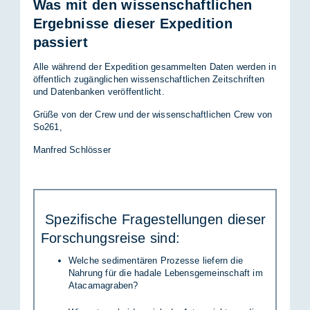
Was mit den wissenschaftlichen
Ergebnisse dieser Expedition
passiert
Alle wäh­rend der Ex­pe­di­ti­on ge­sam­mel­ten Da­ten wer­den in
öf­fent­lich zu­gäng­li­chen wis­sen­schaft­li­chen Zeit­schrif­ten
und Da­ten­ban­ken ver­öf­fent­licht.
Grü­ße von der Crew und der wis­sen­schaft­li­chen Crew von
So261,
Man­fred Schlös­ser
Spe­zi­fi­sche Fra­ge­stel­lun­gen die­ser
For­schungs­rei­se sind:
Welche sedimentären Prozesse liefern die
Nahrung für die hadale Lebensgemeinschaft im
Atacamagraben?