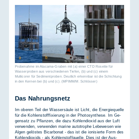
Probenahme im Atacama-Graben mit (a) einer CTD Rosette für
Wasserproben aus verschiedenen Tiefen, (b) und (c) einem
Multicorer für Sedimentproben. Deutlich erkennbar ist die Schichtung
in den Kernen bei (b) und (c). (MPIMM/M. Schlösser)
Das Nahrungsnetz
Im obe­ren Teil der Was­ser­säu­le ist Licht, die En­er­gie­quel­le
für die Koh­len­stoff­fi­xie­rung in der Pho­to­syn­the­se. Im Ge­
gen­satz zu Pflan­zen, die dazu Koh­len­di­oxid aus der Luft
ver­wen­den, ver­wen­den ma­ri­ne au­to­tro­phe Le­be­we­sen wie
Al­gen ge­lös­tes Bi­c­ar­bo­nat - das ist die io­ni­sier­te Form des
Koh­len­di­oxids - als Koh­len­stoff­quel­le. Dies ist der Aus­