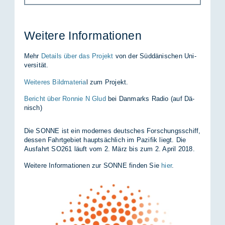
Wei­te­re In­for­ma­tio­nen
Mehr
Details über das Projekt
von der Süd­dä­ni­schen Uni­
ver­si­tät.
Weiteres Bildmateria
l zum Pro­jekt.
Bericht über Ronnie N Glud
bei Dan­marks Ra­dio (auf Dä­
nisch)
Die SON­NE ist ein mo­der­nes deut­sches For­schungs­schiff,
des­sen Fahrt­ge­biet haupt­säch­lich im Pa­zi­fik liegt. Die
Aus­fahrt SO261 läuft vom 2. März bis zum 2. April 2018.
Wei­te­re In­for­ma­tio­nen zur SON­NE fin­den Sie
hier
.