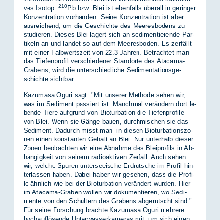
210
ves Iso­top.
Pb bzw. Blei ist eben­falls über­all in ge­rin­ger
Kon­zen­tra­ti­on vor­han­den. Sei­ne Kon­zen­tra­ti­on ist aber
aus­rei­chend, um die Ge­schich­te des Mee­res­bo­dens zu
stu­die­ren. Die­ses Blei la­gert sich an se­di­men­tie­ren­de Par­
ti­keln an und lan­det so auf dem Mee­res­bo­den. Es zer­fällt
mit ei­ner Halb­werts­zeit von 22,3 Jah­ren. Be­trach­tet man
das Tie­fen­pro­fil ver­schie­de­ner Stand­or­te des Ata­ca­ma-
Gra­bens, wird die un­ter­schied­li­che Se­di­men­ta­ti­ons­ge­
schich­te sicht­bar.
Ka­zu­ma­sa Ogu­ri sagt: "Mit un­se­rer Me­tho­de se­hen wir,
was im Se­di­ment pas­siert ist. Manch­mal ver­än­dern dort le­
ben­de Tie­re auf­grund von Bio­tur­ba­ti­on die Tie­fen­pro­fi­le
von Blei. Wenn sie Gän­ge bau­en, durch­mi­schen sie das
Se­di­ment. Da­durch misst man in die­sen Bio­tur­ba­ti­ons­zo­
nen ei­nen kon­stan­ten Ge­halt an Blei. Nur un­ter­halb die­ser
Zo­nen be­ob­ach­ten wir eine Ab­nah­me des Blei­pro­fils in Ab­
hän­gig­keit von sei­nem ra­dio­ak­ti­ven Zer­fall. Auch se­hen
wir, wel­che Spu­ren un­ter­see­ische Erd­rut­sche im Pro­fil hin­
ter­las­sen ha­ben. Da­bei ha­ben wir ge­se­hen, dass die Pro­fi­
le ähn­lich wie bei der Bio­tur­ba­ti­on ver­än­dert wur­den. Hier
im Ata­ca­ma-Gra­ben wol­len wir do­ku­men­tie­ren, wo Se­di­
men­te von den Schul­tern des Gra­bens ab­ge­rutscht sind."
Für sei­ne For­schung brach­te Ka­zu­ma­sa Ogu­ri meh­re­re
hoch­auf­lö­sen­de Un­ter­was­ser­ka­me­ras mit, um sich ei­nen