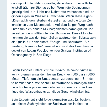
gangs­punkt der Nah­rungs­ket­te, denn die­ser fi­xier­te Koh­
len­stoff trägt zur Bio­mas­se bei. Wenn die Be­din­gun­gen
güns­tig sind, d.h. Licht und Nähr­stof­fe vor­han­den sind, be­
gin­nen Al­gen im Was­ser zu wach­sen. Wenn die­se Al­gen­
blü­ten ab­klin­gen, ster­ben die Zel­len ab und die to­ten Zel­
len sin­ken zum Mee­res­bo­den. Auf dem lan­gen Weg nach
un­ten tun sich an­de­re Mi­kro­or­ga­nis­men dar­an güt­lich und
zer­set­zen den größ­ten Teil der Bio­mas­se. Die­se Mi­kro­ben
neh­men die aus den to­ten Zel­len aus­tre­ten­den Sub­stan­zen
als Quel­le für Koh­len­stoff, En­er­gie und Nähr­stof­fe. Sie
wer­den „He­te­ro­tro­phe“ ge­nannt und sind das For­schungs­
ge­biet von Lo­gan Peop­les von der Scripps In­sti­tu­ti­on of
Ocea­no­gra­phy in San Die­go.
Lo­gan Peop­les un­ter­sucht die In-vivo-De-novo-Syn­the­se
von Pro­te­inen un­ter dem ho­hen Druck von 800 bar in 8000
Me­tern Tie­fe, um die Um­satz­ra­ten zu be­rech­nen. Er möch­
te her­aus­fin­den, wie schnell he­te­ro­tro­phe Mi­kro­or­ga­nis­men
neue Pro­te­ine pro­du­zie­ren kön­nen und wie hoch der Ein­
fluss des Was­ser­drucks auf die­se Ge­schwin­dig­keit ist.
Sein Ex­pe­ri­ment sieht fol­gen­der­ma­ßen aus: Es be­steht
aus ei­nem Stahl­zy­lin­der, der Bo­den­was­ser in ei­ner be­