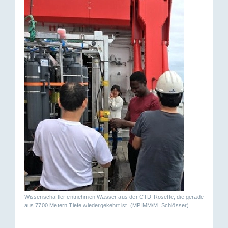
Wissenschaftler entnehmen Wasser aus der CTD-Rosette, die gerade
aus 7700 Metern Tiefe wiedergekehrt ist. (MPIMM/M. Schlösser)