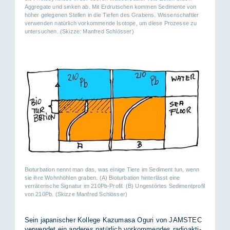
Aggregate und sinken ab. Mit Erdrutschen kommen Sedimente von
höher gelegenen Stellen in die Tiefen des Grabens. Wissenschaftler
verwenden natürlich vorkommende Isotope, um diese Prozesse zu
untersuchen. (Skizze: Manfred Schlösser)
Bioturbation nennt man das, was einige Tiere im Sediment tun, wenn
sie ihre Wohnhöhlen graben. (A) Bioturbation hinterlässt eine
verräterische Signatur im 210Pb-Profil. (B) Ungestörtes Sedimentprofil
von 210Pb. (Skizze Manfred Schlösser)
Sein ja­pa­ni­scher Kol­le­ge Ka­zu­ma­sa Ogu­ri von JAMS­TEC
ver­wen­det ein an­de­res na­tür­lich vor­kom­men­des ra­dio­ak­ti­