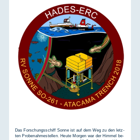
Das For­schungs­schiff Son­ne ist auf dem Weg zu den letz­
ten Pro­be­nah­me­stel­len. Heu­te Mor­gen war der Him­mel be­