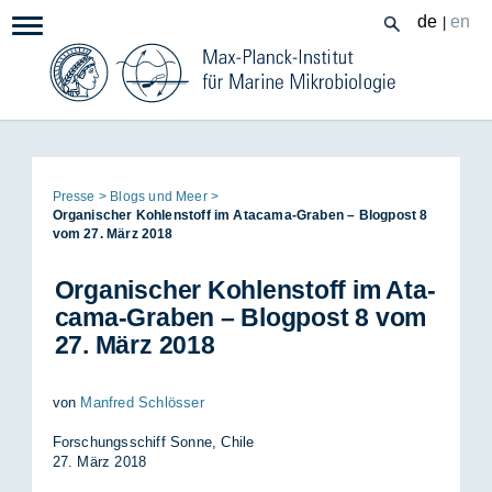
Zum
de
en
|
Navigation:
Inhalt
Seitenpfad:
Pres­se
Blogs und Meer
Or­ga­ni­scher Koh­len­stoff im Ata­ca­ma-Gra­ben – Blog­post 8
vom 27. März 2018
Or­ga­ni­scher Koh­len­stoff im Ata­
ca­ma-Gra­ben – Blog­post 8 vom
27. März 2018
von
Manfred Schlösser
For­schungs­schiff Son­ne, Chi­le
27. März 2018