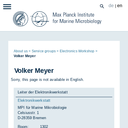
Zum
de
en
|
Navigation:
Inhalt
Page
About us
Ser­vice groups
Elec­tron­ics Work­shop
path:
Volker Meyer
Volker Meyer
Sorry, this page is not available in English.
Leiter der Elektronikwerkstatt
Elektronikwerkstatt
MPI für Marine Mikrobiologie
Celsiusstr. 1
D-28359 Bremen
Room:
1302