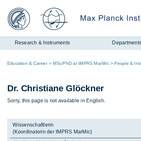
Zum
Inhalt
Research & Instruments
Department
Page
Edu­ca­tion & Ca­reer
MSc/​PhD at IM­PRS MarMic
People & In­sti
path:
Dr. Chris­ti­ane Glöck­ner
Sorry, this page is not available in English.
Wissenschaftlerin
(Koordinatorin der IMPRS MarMic)