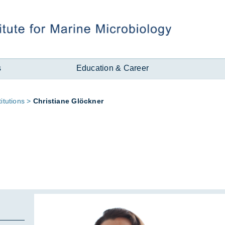
s
Education & Career
­tu­tions
Chris­ti­ane Glöck­ner